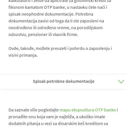
kalkulatoru i želite da aplicirate za gotovinski kredit sa
fiksnom kamatom OTP banke, u nastavku ćete naći i
spisak neophodne dokumentacije. Potrebna
dokumentacija zavisi od toga da li ste zaposleni na
neodređeno ili određeno vreme, na porodiljskom
odsustvu, penzioner ili vlasnik firme.
Ovde, takođe, možete preuzeti i potvrdu o zaposlenju i
visini primanja.
Spisak potrebne dokumentacije
Da saznate više pogledajte
mapu ekspozitura OTP banke
i
pronađite onu koja vam je najbliža, a ukoliko imate
dodatnih pitanja u vezi sa dinarskim keš kreditom sa