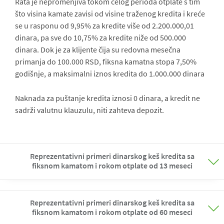
Rata je nepromenjiva tokom celog perioda otplate s tim
što visina kamate zavisi od visine traženog kredita i kreće
se u rasponu od 9,95% za kredite više od 2.200.000,01
dinara, pa sve do 10,75% za kredite niže od 500.000
dinara. Dok je za klijente čija su redovna mesečna
primanja do 100.000 RSD, fiksna kamatna stopa 7,50%
godišnje, a maksimalni iznos kredita do 1.000.000 dinara
Naknada za puštanje kredita iznosi 0 dinara, a kredit ne
sadrži valutnu klauzulu, niti zahteva depozit.
Reprezentativni primeri dinarskog keš kredita sa
fiksnom kamatom i rokom otplate od 13 meseci
Reprezentativni primeri dinarskog keš kredita sa
fiksnom kamatom i rokom otplate od 60 meseci