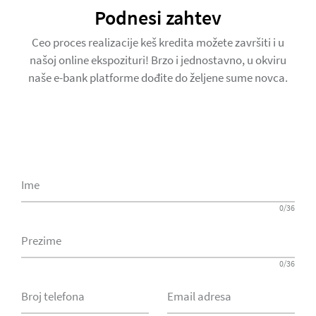
Podnesi zahtev
Ceo proces realizacije keš kredita možete završiti i u
našoj online ekspozituri! Brzo i jednostavno, u okviru
naše e-bank platforme dođite do željene sume novca.
Ime
0/36
Prezime
0/36
Broj telefona
Email adresa