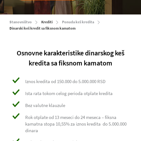
Stanovništvo
Krediti
Ponuda keš kredita
Dinarski keš kredit sa fiksnom kamatom
Osnovne karakteristike dinarskog keš
kredita sa fiksnom kamatom
Iznos kredita od 150.000 do 5.000.000 RSD
Ista rata tokom celog perioda otplate kredita
Bez valutne klauzule
Rok otplate od 13 meseci do 24 meseca – fiksna
kamatna stopa 10,55% za iznos kredita do 5.000.000
dinara