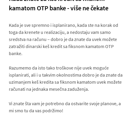
kamatom OTP banke - više ne čekate
Kada je sve spremno i isplanirano, kada ste na korak od
toga da krenete u realizaciju, a nedostaju vam samo
sredstva na računu – dobro je da znate da uvek možete
zatražiti dinarski keš kredit sa fiksnom kamatom OTP
banke.
Razumemo da isto tako troškove nije uvek moguće
isplanirati, ali i u takvim okolnostima dobro je da znate da
uzimanjem keš kredita sa fiksnom kamatom uvek možete
računati na jednaka mesečna zaduženja.
Vi znate šta vam je potrebno da ostvarite svoje planove, a
mi smo tu da vas podržimo!