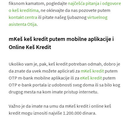
fiksnom kamatom, pogledajte
najčešća pitanja i odgovore
o keš kreditima
, ne oklevajte da nas pozovete putem
kontakt centra
ili pitate našeg ljubaznog
virtuelnog
asistenta Otija
.
mKeš keš kredit putem mobilne aplikacije i
Online Keš Kredit
Ukoliko vam je, pak, keš kredit potreban odmah, dobro je
da znate da uvek možete aplicirati za
mKeš kredit
putem
OTP m-bank mobilne aplikacije ili za
eKeš kredit
putem
OTP e-bank portala iz udobnosti svog doma ili sa bilo kog
drugog mesta na kom imate pristup internetu.
Važno je da imate na umu da mKeš kredit i online keš
kredit mogu iznositi najviše 1.200.000 dinara.