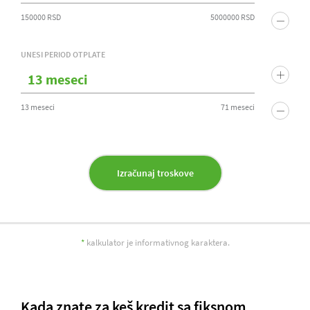
150000 RSD
5000000 RSD
UNESI PERIOD OTPLATE
13 meseci
71 meseci
Izračunaj troskove
*
kalkulator je informativnog karaktera.
Kada znate za keš kredit sa fiksnom