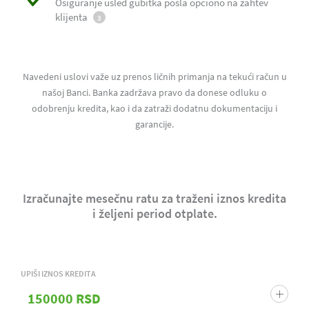
Osiguranje usled gubitka posla opciono na zahtev
klijenta
3
Navedeni uslovi važe uz prenos ličnih primanja na tekući račun u
našoj Banci. Banka zadržava pravo da donese odluku o
odobrenju kredita, kao i da zatraži dodatnu dokumentaciju i
garancije.
Izračunajte mesečnu ratu za traženi iznos kredita
i željeni period otplate.
UPIŠI IZNOS KREDITA