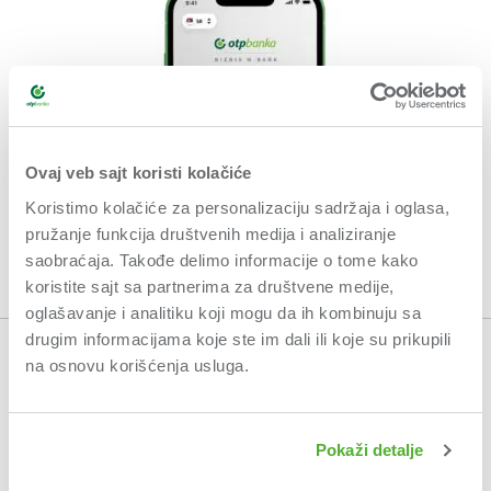
Ovaj veb sajt koristi kolačiće
Koristimo kolačiće za personalizaciju sadržaja i oglasa,
pružanje funkcija društvenih medija i analiziranje
saobraćaja. Takođe delimo informacije o tome kako
koristite sajt sa partnerima za društvene medije,
oglašavanje i analitiku koji mogu da ih kombinuju sa
drugim informacijama koje ste im dali ili koje su prikupili
na osnovu korišćenja usluga.
OPŠTI USLOVI POSLOVANJA
USLOVI KORIŠĆENJA
Pokaži detalje
POLITIKA PRIVATNOSTI
ETIČKI KODEKS