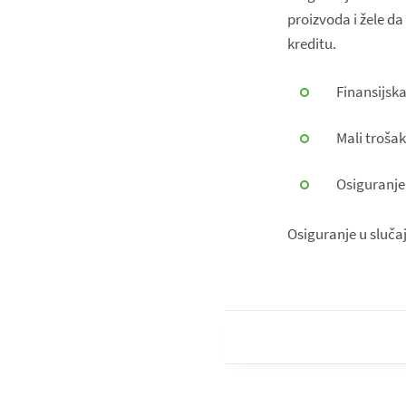
proizvoda i žele d
kreditu.
Finansijsk
Mali trošak
Osiguranje
Osiguranje u slučaj