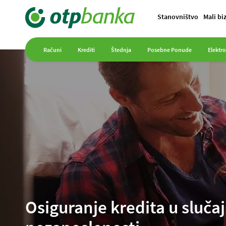
Stanovništvo
Mali bi
Računi
Krediti
Štednja
Posebne Ponude
Elektr
Osiguranje kredita u sluča