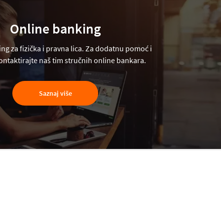
Online banking
ng za fizička i pravna lica. Za dodatnu pomoć i
ntaktirajte naš tim stručnih online bankara.
Saznaj više