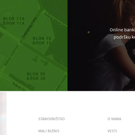
Online banki
podršku ko
STANOVNIŠTVO
O NAMA
MALI BIZNIS
VESTI