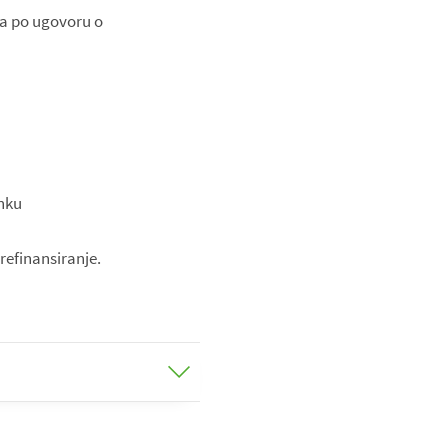
za po ugovoru o
anku
refinansiranje.