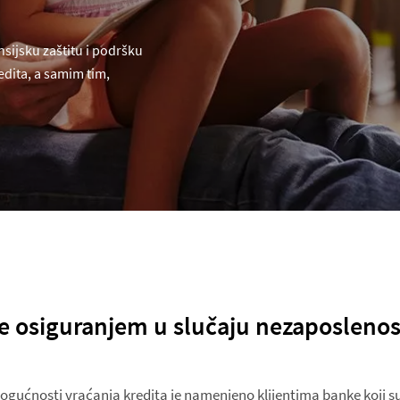
sijsku zaštitu i podršku
edita, a samim tim,
te osiguranjem u slučaju nezaposlenos
gućnosti vraćanja kredita je namenjeno klijentima banke koji su 