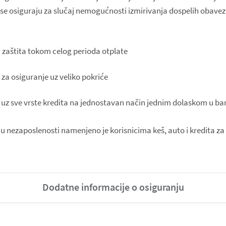
a se osiguraju za slučaj nemogućnosti izmirivanja dospelih obave
a zaštita tokom celog perioda otplate
 za osiguranje uz veliko pokriće
 uz sve vrste kredita na jednostavan način jednim dolaskom u b
u nezaposlenosti namenjeno je korisnicima keš, auto i kredita za 
Dodatne informacije o osiguranju