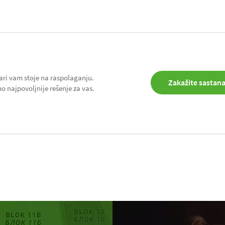
ari vam stoje na raspolaganju.
Zakažite sastan
 najpovoljnije rešenje za vas.