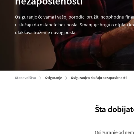
nezaposlenosti
Osiguranje će vama i vašoj porodici pružiti neophodnu finan
u slučaju da ostanete bez posla. Smanjuje brigu o otplati kr
olakšava traženje novog posla.
Stanovništvo
Osiguranje
Osiguranje u slučaju nezaposlenosti
Šta dobija
Osiguranje od nemo