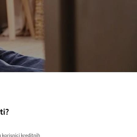
ti?
korisnici kreditnih