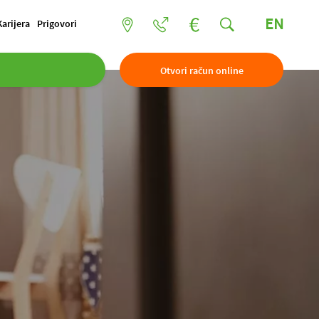
EN
Karijera
Prigovori
Otvori račun online