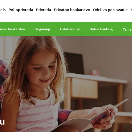
znis
Poljoprivreda
Privreda
Privatno bankarstvo
Održivo poslovanje
onsko bankarstvo
Osiguranje
Ostale usluge
Online banking
Tarife
ju