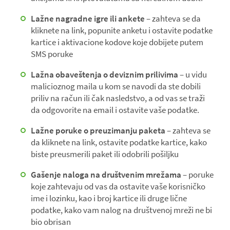
Lažne nagradne igre ili ankete
– zahteva se da
kliknete na link, popunite anketu i ostavite podatke
kartice i aktivacione kodove koje dobijete putem
SMS poruke
Lažna obaveštenja o deviznim prilivima
– u vidu
malicioznog maila u kom se navodi da ste dobili
priliv na račun ili čak nasledstvo, a od vas se traži
da odgovorite na email i ostavite vaše podatke.
Lažne poruke o preuzimanju paketa
– zahteva se
da kliknete na link, ostavite podatke kartice, kako
biste preusmerili paket ili odobrili pošiljku
Gašenje naloga na društvenim mrežama
– poruke
koje zahtevaju od vas da ostavite vaše korisničko
ime i lozinku, kao i broj kartice ili druge lične
podatke, kako vam nalog na društvenoj mreži ne bi
bio obrisan