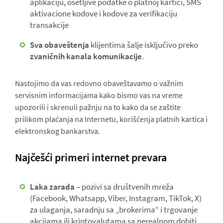
aplikaciju, osetljive podatke o platnoj kartici, SMS
aktivacione kodove i kodove za verifikaciju
transakcije
Sva obaveštenja
klijentima šalje isključivo preko
zvaničnih kanala komunikacije
.
Nastojimo da vas redovno obaveštavamo o važnim
servisnim informacijama kako bismo vas na vreme
upozorili i skrenuli pažnju na to kako da se zaštite
prilikom plaćanja na Internetu, korišćenja platnih kartica i
elektronskog bankarstva.
Najčešći primeri internet prevara
Laka zarada
– pozivi sa društvenih mreža
(Facebook, Whatsapp, Viber, Instagram, TikTok, X)
za ulaganja, saradnju sa „brokerima“ i trgovanje
akcijama ili kriptovalutama sa nerealnom dobiti