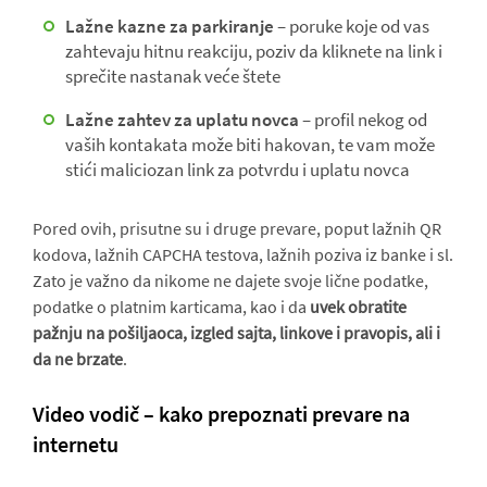
Lažne kazne za parkiranje
– poruke koje od vas
zahtevaju hitnu reakciju, poziv da kliknete na link i
sprečite nastanak veće štete
Lažne zahtev za uplatu novca
– profil nekog od
vaših kontakata može biti hakovan, te vam može
stići maliciozan link za potvrdu i uplatu novca
Pored ovih, prisutne su i druge prevare, poput lažnih QR
kodova, lažnih CAPCHA testova, lažnih poziva iz banke i sl.
Zato je važno da nikome ne dajete svoje lične podatke,
podatke o platnim karticama, kao i da
uvek obratite
pažnju na pošiljaoca, izgled sajta, linkove i pravopis, ali i
da ne brzate
.
Video vodič – kako prepoznati prevare na
internetu