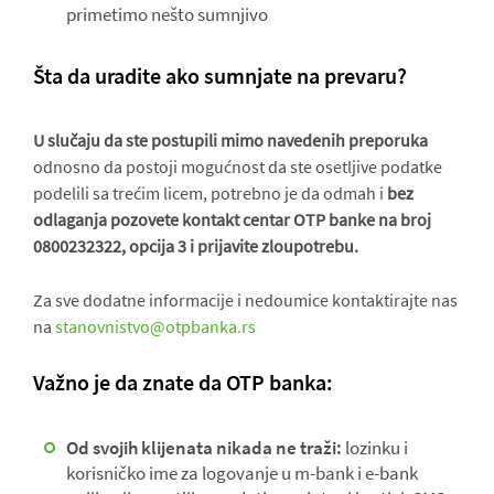
primetimo nešto sumnjivo
Šta da uradite ako sumnjate na prevaru?
U slučaju da ste postupili mimo navedenih preporuka
odnosno da postoji mogućnost da ste osetljive podatke
podelili sa trećim licem, potrebno je da odmah i
bez
odlaganja pozovete kontakt centar OTP banke na broj
0800232322, opcija 3 i prijavite zloupotrebu.
Za sve dodatne informacije i nedoumice kontaktirajte nas
na
stanovnistvo@otpbanka.rs
Važno je da znate da OTP banka:
Od svojih klijenata nikada ne traži:
lozinku i
korisničko ime za logovanje u m-bank i e-bank