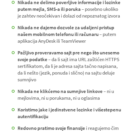
Nikada ne delimo poverljive informacije i lozinke
putem mejla, SMS-a ili poruka
– posebno ukoliko
je zahtev neočekivan i dolazi od nepoznatog izvora
Nikada ne dajemo dozvole za udaljeni pristup
našem mobilnom telefonu ili računaru
– putem
aplikacija AnyDesk ili TeamViewer
Pažljivo proveravamo sajt pre nego što unesemo
svoje podatke
– da li sajt ima URL zaštićen HTTPS
sertifikatom, da li je adresa sajta tačno napisana,
da li nešto (jezik, ponuda i slično) na sajtu deluje
sumnjivo
Nikada ne klikćemo na sumnjive linkove
– ni u
mejlovima, ni u porukama, ni u oglasima
Koristimo jake i jedinstvene lozinke i višestepenu
autentifikaciju
Redovno pratimo svoje finansije
i reagujemo čim