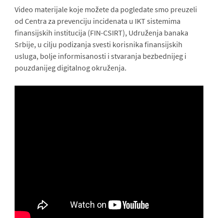
Video materijale koje možete da pogledate smo preuzeli
od Centra za prevenciju incidenata u IKT sistemima
finansijskih institucija (FIN-CSIRT), Udruženja banaka
Srbije, u cilju podizanja svesti korisnika finansijskih
usluga, bolje informisanosti i stvaranja bezbednijeg i
pouzdanijeg digitalnog okruženja.