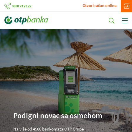
Otvori račun online
0800 23 23 22
Podigni novac sa osmehom
Na više od 4500 bankomata OTP Grupe