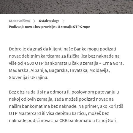
Stanovništvo
Ostale usluge
Podizanje novca bez provizije u 8 zemalja OTP Grupe
Dobro je da znaš da klijenti naše Banke mogu podizati
novac debitnim karticama za fizička lica bez naknade na
više od 4 500 OTP bankomata u čak 8 zemalja – Crna Gora,
Mađarska, Albanija, Bugarska, Hrvatska, Moldavija,
Slovenija i Ukrajina.
Bez obzira da li si na odmoru ili poslovnom putovanju u
nekoj od ovih zemalja, sada možeš podizati novac na
našim bankomatima bez naknade. Na primer, ako koristiš
OTP Mastercard ili Visa debitnu karticu, možeš bez
naknade podići novac na CKB bankomatu u Crnoj Gori.