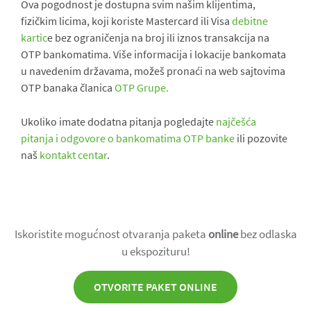
Ova pogodnost je dostupna svim našim klijentima,
fizičkim licima, koji koriste Mastercard ili Visa
debitne
kartic
e bez ograničenja na broj ili iznos transakcija na
OTP bankomatima. Više informacija i lokacije bankomata
u navedenim državama, možeš pronaći na web sajtovima
OTP banaka članica
OTP Grupe.
Ukoliko imate dodatna pitanja pogledajte
najčešća
pitanja i odgovore o bankomatima OTP banke
ili pozovite
naš
kontakt centar
.
Iskoristite mogućnost otvaranja paketa
online
bez odlaska
u ekspozituru!
OTVORITE PAKET ONLINE