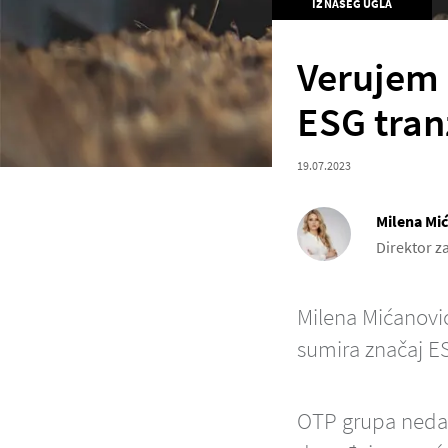
IZ NAŠEG UGLA
Verujem 
ESG tran
19.07.2023
Milena Mi
Direktor z
Milena Mićanovi
sumira značaj ES
OTP grupa nedav