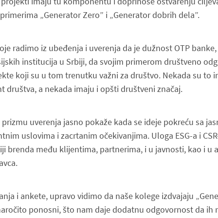
 projekti imaju tu komponentu i doprinose ostvarenju ciljev
primerima „Generator Zero” i „Generator dobrih dela”.
koje radimo iz ubeđenja i uverenja da je dužnost OTP banke,
sijskih institucija u Srbiji, da svojim primerom društveno o
kte koji su u tom trenutku važni za društvo. Nekada su to i
 društva, a nekada imaju i opšti društveni značaj.
 prizmu uverenja jasno pokaže kada se ideje pokreću sa j
ntnim uslovima i zacrtanim očekivanjima. Uloga ESG-a i CSR-
iji brenda među klijentima, partnerima, i u javnosti, kao i u 
avca.
ivanja i ankete, upravo vidimo da naše kolege izdvajaju „Ge
 naročito ponosni, što nam daje dodatnu odgovornost da i