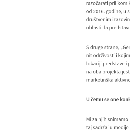
razočarati prilikom k
od 2016. godine, u 
društvenim izazovim
oblasti da predstave
S druge strane, „Ge
nit održivosti i k
lokaciji predstave i
na oba projekta jes
marketinška
aktivno
U čemu se one konk
Mi za njih snimamo 
taj sadržaj u medije