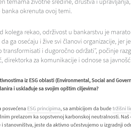
 temama životne sredine, društva i upravljanja, 
e banka okrenuta ovoj temi.
d kolega rekao, održivost u bankarstvu je marato
da ga osećaju i žive svi članovi organizacije, jer je
ransformisati i dugoročno održati”, počinje razg
, direktorka za komunikacije i odnose sa javnošć
ivnostima iz ESG oblasti (
Environmental, Social and Gover
anira i usklađuje sa svojim opštim ciljevima?
a posvećena
ESG principima
, sa ambicijom da bude
tržišni 
lnim prelazom ka sopstvenoj karbonskoj neutralnosti. Naš ci
e i stanovništva, jeste da aktivno učestvujemo u izgradnji od