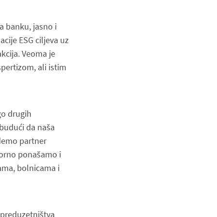
a banku, jasno i
acije ESG ciljeva uz
akcija. Veoma je
pertizom, ali istim
go drugih
, budući da naša
udemo partner
vorno ponašamo i
lama, bolnicama i
 preduzetništva