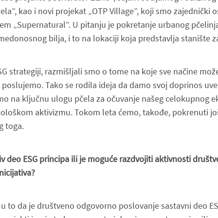
la”, kao i novi projekat „OTP Village”, koji smo zajednički os
m „Supernatural”. U pitanju je pokretanje urbanog pčelinja
medonosnog bilja, i to na lokaciji koja predstavlja stanište za
SG strategiji, razmišljali smo o tome na koje sve načine mo
i poslujemo. Tako se rodila ideja da damo svoj doprinos uveć
mo na ključnu ulogu pčela za očuvanje našeg celokupnog ek
loškom aktivizmu. Tokom leta ćemo, takođe, pokrenuti još j
g toga.
iv deo ESG principa ili je moguće razdvojiti aktivnosti dru
icijativa?
u to da je društveno odgovorno poslovanje sastavni deo ESG 