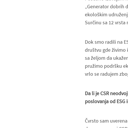
„Generator dobrih de
ekološkim udruženje
Surčinu sa 12 vrsta 
Dok smo radili na E
društvu gde živimo 
sa željom da ukaže
pružimo podršku eko
vrlo se radujem
zbo
Da li je CSR neodvoj
poslovanja od ESG in
Čvrsto sam uverena 