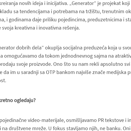
reiranja novih ideja i inicijativa. „Generator” je projekat koji
skladu sa tendencijama i potrebama na tržištu, trenutnim o
a, i godinama daje priliku pojedincima, preduzetnicima i st
 svoja kreativna i inovativna rešenja.
nerator dobrih dela” okuplja socijalna preduzeća koja u sv
ojima omogućavamo da tokom jednodnevnog sajma na atraktiv
 prodaju svoje proizvode. Ono što su nam rekli apsolutno svi
te da im u saradnji sa OTP bankom najviše znače medijska p
st.
retno ogledaju?
pojedinačne video-materijale, osmišljavamo PR tekstove i in
 i na društvene mreže. U fokus stavljamo njih, ne banku. Oni