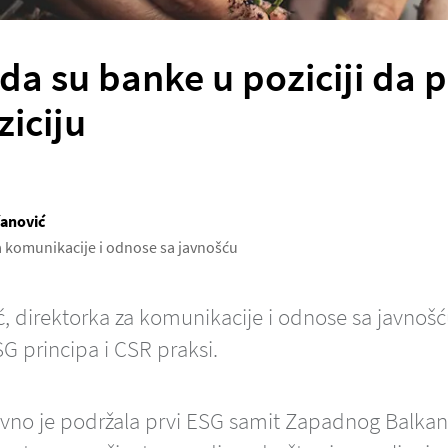
da su banke u poziciji da
ziciju
ćanović
a komunikacije i odnose sa javnošću
ć, direktorka za komunikacije i odnose sa javnoš
G principa i CSR praksi.
no je podržala prvi ESG samit Zapadnog Balkana