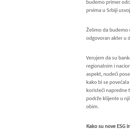
budemo primer održi
prvima u Srbiji usvo
Želimo da budemo od
odgovoran akter u d
Verujem da su banke
regionalnim i nacio
aspekt, nudeći pose
kako bi se povećala 
koristeći napredne t
podrže klijente u nj
obim.
Kako su nove ESG ini