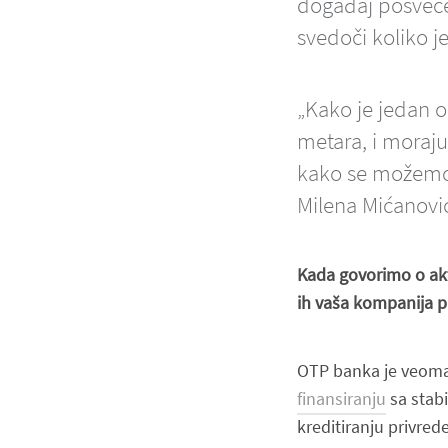
događaj posvećen
svedoči koliko j
„Kako je jedan o
metara, i moraju 
kako se možemo t
Milena Mićanović
Kada govorimo o akt
ih vaša kompanija pl
OTP banka je veom
finansiranju
sa stabi
kreditiranju privred