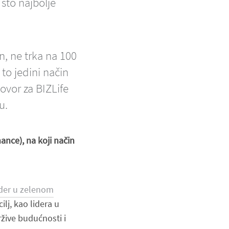
što najbolje
n, ne trka na 100
 to jedini način
ovor za BIZLife
u.
nance
), na koji način
lider u zelenom
lj, kao lidera u
ržive budućnosti i