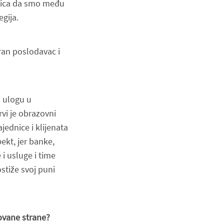
enica da smo među
egija.
ran poslodavac i
u ulogu u
vi je obrazovni
ednice i klijenata
ekt, jer banke,
 i usluge i time
ostiže svoj
puni
sovane strane?