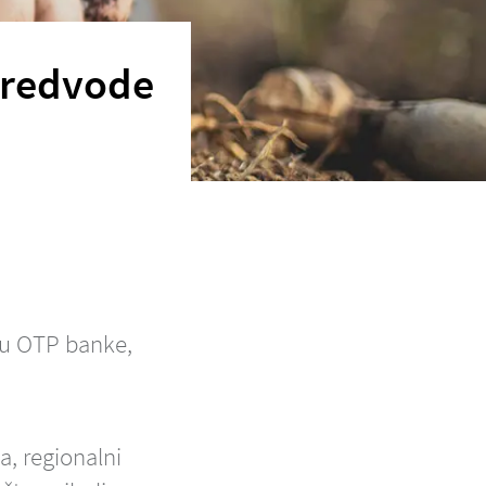
 predvode
ću OTP banke,
, regionalni