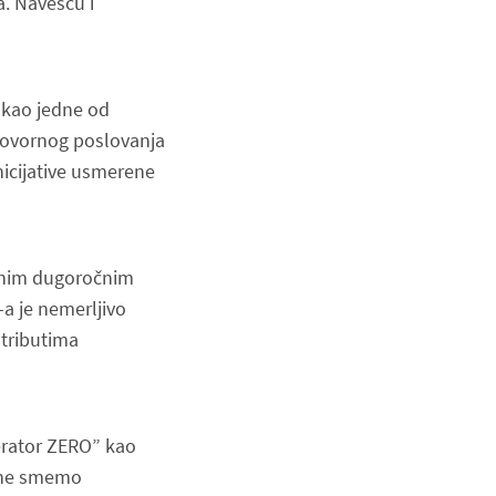
a. Navešću i
 kao jedne od
dgovornog poslovanja
nicijative usmerene
asnim dugoročnim
a je nemerljivo
atributima
nerator ZERO” kao
h ne smemo