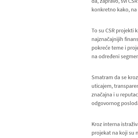
da, zapravo, svi CSR
konkretno kako, na 
To su CSR projekti 
najznačajnijih finan
pokreće teme i proje
na određeni segment
Smatram da se kroz
uticajem, transpare
značajna i u reputac
odgovornog p
oslod
Kroz interna istraž
projekat na koji su