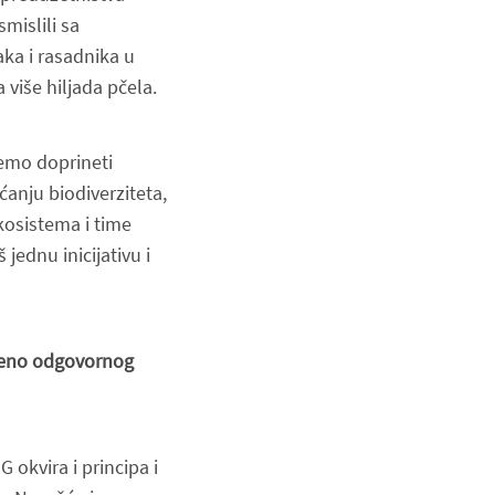
mislili sa
ka i rasadnika u
 više hiljada pčela.
žemo doprineti
anju biodiverziteta,
osistema i time
ednu inicijativu i
štveno odgovornog
okvira i principa i