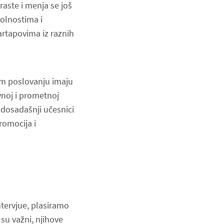
 raste i menja se još
kolnostima i
artapovima iz raznih
om poslovanju imaju
noj i prometnoj
 dosadašnji učesnici
romocija i
tervjue, plasiramo
 su važni, njihove