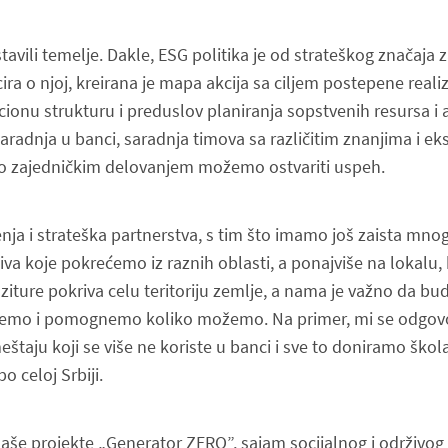
vili temelje. Dakle, ESG politika je od strateškog značaja z
a o njoj, kreirana je mapa akcija sa ciljem postepene realiz
ionu strukturu i preduslov planiranja sopstvenih resursa i 
adnja u banci, saradnja timova sa različitim znanjima i eks
no zajedničkim delovanjem možemo ostvar
iti uspeh.
ja i strateška partnerstva, s tim što imamo još zaista mno
tiva koje pokrećemo iz raznih oblasti, a ponajviše na lokalu
iture pokriva celu teritoriju zemlje, a nama je važno da b
ujemo i pomognemo koliko možemo. Na primer, mi se odgo
štaju koji se više ne koriste u banci i sve to doniramo ško
po cel
oj Srbiji.
še projekte „Generator ZERO”, sajam socijalnog i održivog