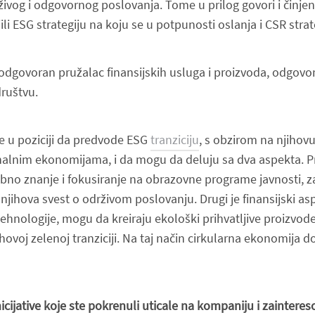
vog i odgovornog poslovanja. Tome u prilog govori i činj
jili ESG strategiju na koju se u potpunosti oslanja i CSR s
trat
govoran pružalac finansijskih usluga i proizvoda, odgovo
ruštvu.
 u poziciji da predvode ESG
tranziciju
, s obzirom na njihov
nalnim ekonomijama, i da mogu da deluju sa dva aspekta. Pr
bno znanje i fokusiranje na obrazovne programe javnosti, zaj
njihova svest o održivom poslovanju. Drugi je finansijski asp
ehnologije, mogu da kreiraju ekološki prihvatljive proizvode
ihovoj zelenoj tranziciji. Na taj način cirkularna ekonomija d
cijative koje ste pokrenuli uticale na kompaniju i zaintere