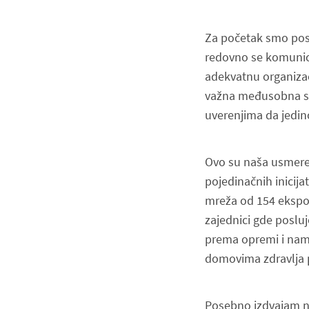
Za početak smo posta
redovno se komunicir
adekvatnu organizac
važna međusobna sar
uverenjima da jedi
Ovo su naša usmeren
pojedinačnih inicija
mreža od 154 ekspoz
zajednici gde posl
prema opremi i name
domovima zdravlja 
Posebno izdvajam na