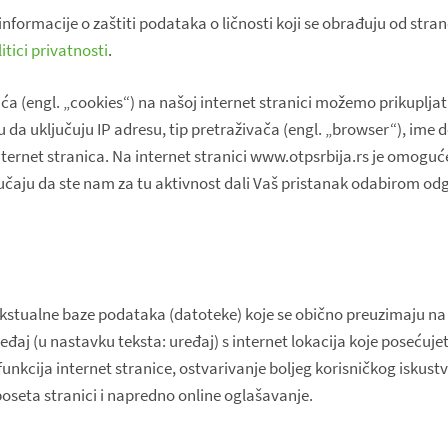
informacije o zaštiti podataka o ličnosti koji se obrađuju od str
itici privatnosti
.
ća (engl. „cookies“) na našoj internet stranici možemo prikuplja
 da uključuju IP adresu, tip pretraživača (engl. „browser“), im
internet stranica. Na internet stranici www.otpsrbija.rs je omog
učaju da ste nam za tu aktivnost dali Vaš pristanak odabirom od
ekstualne baze podataka (datoteke) koje se obično preuzimaju na
uređaj (u nastavku teksta: uređaj) s internet lokacija koje posećujet
 funkcija internet stranice, ostvarivanje boljeg korisničkog isku
 poseta stranici i napredno online oglašavanje.