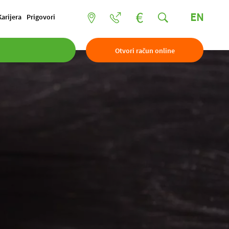
EN
Karijera
Prigovori
Otvori račun online