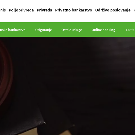
znis
Poljoprivreda
Privreda
Privatno bankarstvo
Održivo poslovanje
onsko bankarstvo
Osiguranje
Ostale usluge
Online banking
Tarife