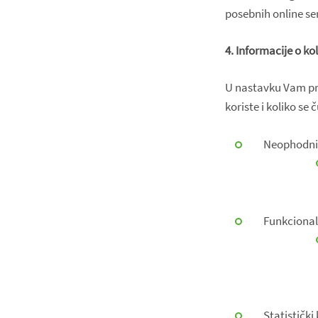
posebnih online se
4. Informacije o k
U nastavku Vam pre
koriste i koliko se
Neophodni 
Funkcionaln
Statistički 