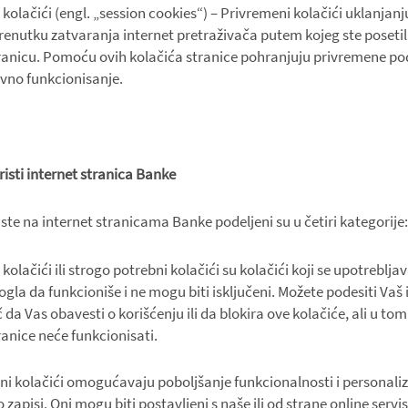
kolačići (engl. „session cookies“) – Privremeni kolačići uklanjanj
trenutku zatvaranja internet pretraživača putem kojeg ste poseti
tranicu. Pomoću ovih kolačića stranice pohranjuju privremene pod
avno funkcionisanje.
risti internet stranica Banke
riste na internet stranicama Banke podeljeni su u četiri kategorije:
olačići ili strogo potrebni kolačići su kolačići koji se upotreblja
gla da funkcioniše i ne mogu biti isključeni. Možete podesiti Vaš 
 da Vas obavesti o korišćenju ili da blokira ove kolačiće, ali u tom
ranice neće funkcionisati.
ni kolačići omogućavaju poboljšanje funkcionalnosti i personaliz
o zapisi. Oni mogu biti postavljeni s naše ili od strane online servi