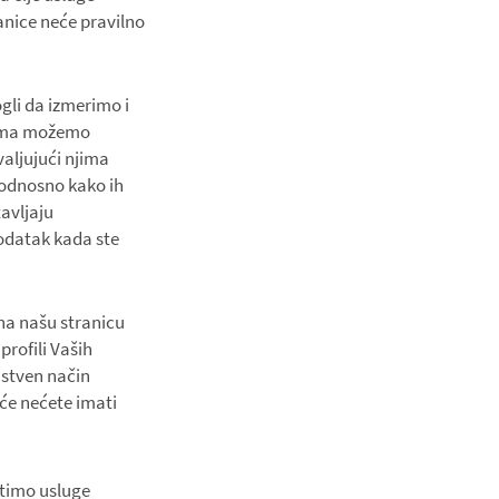
ranice neće pravilno
gli da izmerimo i
ćima možemo
aljujući njima
 odnosno kako ih
tavljaju
odatak kada ste
 na našu stranicu
profili Vaših
instven način
iće nećete imati
istimo usluge