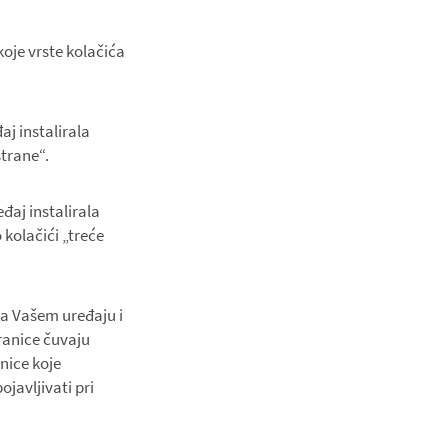
koje vrste kolačića
aj instalirala
strane“.
eđaj instalirala
kolačići „treće
 na Vašem uređaju i
ranice čuvaju
nice koje
javljivati pri