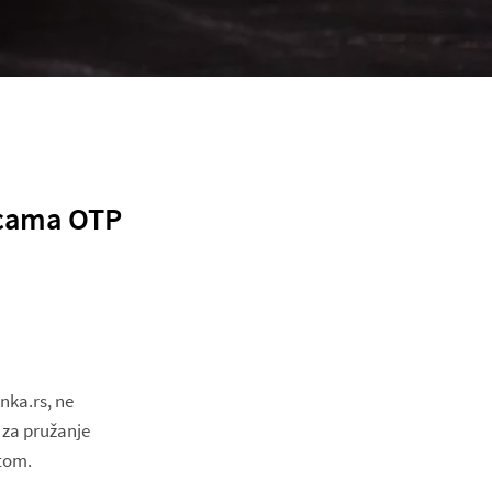
nicama OTP
nka.rs, ne
e za pružanje
stom.