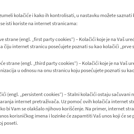
zumeli kolačiće i kako ih kontrolisati, u nastavku možete saznati 
 se isti koriste na internet stranicama:
ve strane (engl. „first party cookies“) – Kolačići koje je na Vaš uređ
a čiju internet stranicu posećujete poznati su kao kolačići „prve 
eće strane (engl. „third party cookies“) – Kolačići koje je na Vaš ur
izacija u odnosu na onu stranicu koju posećujete poznati su kao 
čići (engl. „persistent cookies“) – Stalni kolačići ostaju sačuvani
aranja internet pretraživača. Uz pomoć ovih kolačića internet st
o bi Vam se olakšalo njihovo korišćenje. Na primer, internet stra
nos korisničkog imena i lozinke će zapamtiti Vaš unos koji će se po
j poseti.