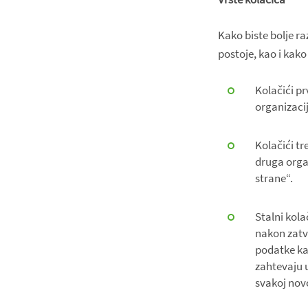
Kako biste bolje ra
postoje, kao i kako
Kolačići pr
organizacij
Kolačići tr
druga organ
strane“.
Stalni kola
nakon zatv
podatke kak
zahtevaju u
svakoj novo