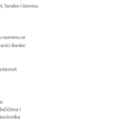
l, Yandex i Gemius.
ju namenu se
tranici Banke:
nternet
re
ačićima i
korisnika