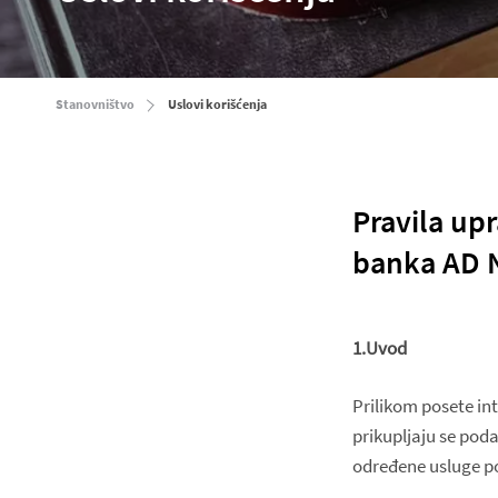
Stanovništvo
Uslovi korišćenja
Pravila up
banka AD 
1.Uvod
Prilikom posete i
prikupljaju se poda
određene usluge po