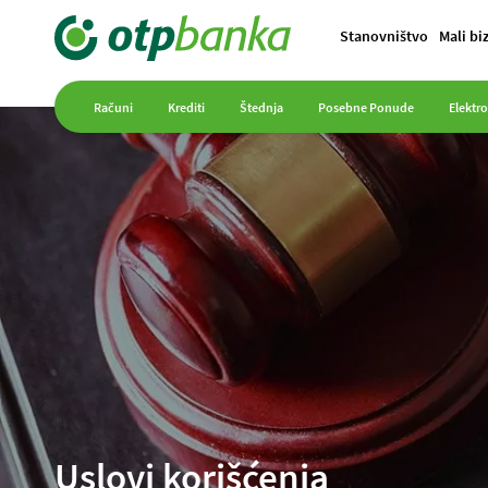
Stanovništvo
Mali bi
Računi
Krediti
Štednja
Posebne Ponude
Elektr
Uslovi korišćenja