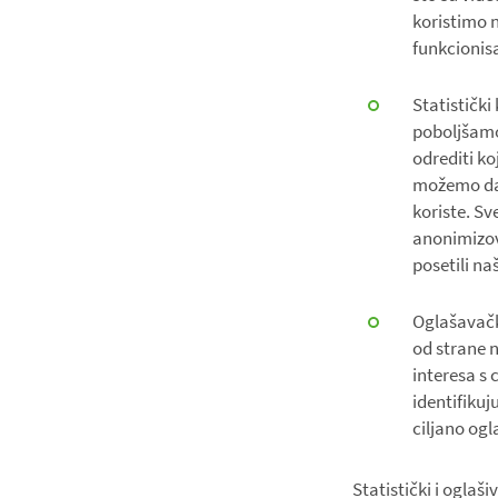
koristimo n
funkcionisa
Statističk
poboljšamo
odrediti k
možemo da 
koriste. Sv
anonimizov
posetili na
Oglašavački
od strane n
interesa s 
identifikuj
ciljano ogl
Statistički i oglaš