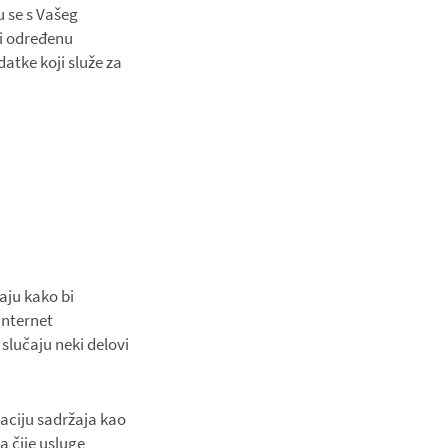
u se s Vašeg
li određenu
atke koji služe za
vaju kako bi
internet
 slučaju neki delovi
aciju sadržaja kao
sa čije usluge