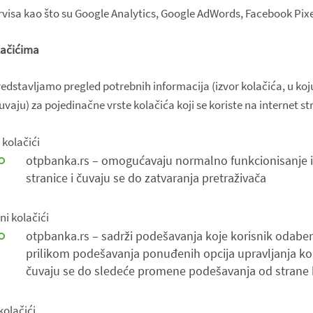
rvisa kao što su Google Analytics, Google AdWords, Facebook Pixe
olačićima
dstavljamo pregled potrebnih informacija (izvor kolačića, u ko
 čuvaju) za pojedinačne vrste kolačića koji se koriste na internet s
kolačići
otpbanka.rs – omogućavaju normalno funkcionisanje i
stranice i čuvaju se do zatvaranja pretraživača
i kolačići
otpbanka.rs – sadrži podešavanja koje korisnik odabe
prilikom podešavanja ponuđenih opcija upravljanja kol
čuvaju se do sledeće promene podešavanja od strane 
kolačići