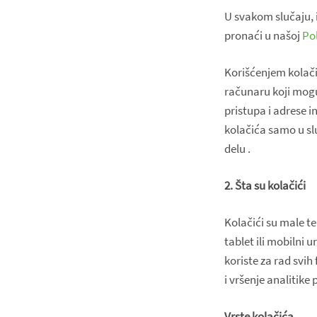
U svakom slučaju, 
pronaći u našoj
Pol
Korišćenjem kolači
računaru koji mogu
pristupa i adrese 
kolačića samo u sl
delu .
2. Šta su kolačići
Kolačići su male t
tablet ili mobilni 
koriste za rad svih
i vršenje analitike
Vrste kolačića