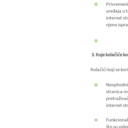
Privremeni 
uređaja u 
internet s
njeno ispr
3. Koje kolačiće ko
Kolačići koji se ko
Neophodni k
stranica mo
pretraživač
internet st
Funkcional
što su vide