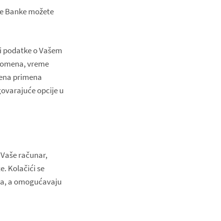
ane Banke možete
ti podatke o Vašem
e domena, vreme
ućena primena
govarajuće opcije u
 Vaše računar,
e. Kolačići se
stva, a omogućavaju