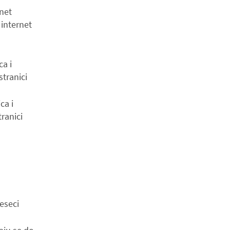
rnet
 internet
ca i
tranici
ca i
ranici
eseci