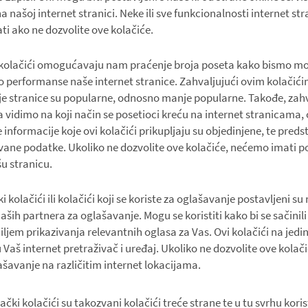
a našoj internet stranici. Neke ili sve funkcionalnosti internet st
ti ako ne dozvolite ove kolačiće.
i kolačići omogućavaju nam praćenje broja poseta kako bismo mo
 performanse naše internet stranice. Zahvaljujući ovim kolači
oje stranice su popularne, odnosno manje popularne. Takođe, zahv
vidimo na koji način se posetioci kreću na internet stranicama,
e informacije koje ovi kolačići prikupljaju su objedinjene, te preds
ane podatke. Ukoliko ne dozvolite ove kolačiće, nećemo imati p
šu stranicu.
 kolačići ili kolačići koji se koriste za oglašavanje postavljeni su
aših partnera za oglašavanje. Mogu se koristiti kako bi se sačinili 
ciljem prikazivanja relevantnih oglasa za Vas. Ovi kolačići na jed
u Vaš internet pretraživač i uređaj. Ukoliko ne dozvolite ove kolač
ašavanje na različitim internet lokacijama.
ivački kolačići su takozvani kolačići treće strane te u tu svrhu kor