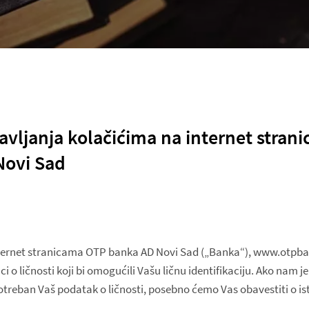
ravljanja kolačićima na internet stra
Novi Sad
nternet stranicama OTP banka AD Novi Sad („Banka“), www.otpba
ci o ličnosti koji bi omogućili Vašu ličnu identifikaciju. Ako nam j
treban Vaš podatak o ličnosti, posebno ćemo Vas obavestiti o i