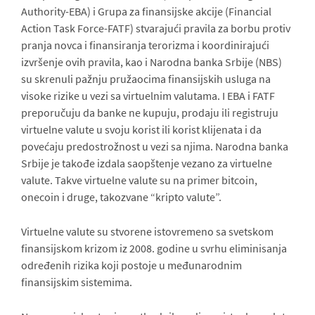
Authority-EBA) i Grupa za finansijske akcije (Financial
Action Task Force-FATF) stvarajući pravila za borbu protiv
pranja novca i finansiranja terorizma i koordinirajući
izvršenje ovih pravila, kao i Narodna banka Srbije (NBS)
su skrenuli pažnju pružaocima finansijskih usluga na
visoke rizike u vezi sa virtuelnim valutama. I EBA i FATF
preporučuju da banke ne kupuju, prodaju ili registruju
virtuelne valute u svoju korist ili korist klijenata i da
povećaju predostrožnost u vezi sa njima. Narodna banka
Srbije je takođe izdala saopštenje vezano za virtuelne
valute. Takve virtuelne valute su na primer bitcoin,
onecoin i druge, takozvane “kripto valute”.
Virtuelne valute su stvorene istovremeno sa svetskom
finansijskom krizom iz 2008. godine u svrhu eliminisanja
određenih rizika koji postoje u međunarodnim
finansijskim sistemima.