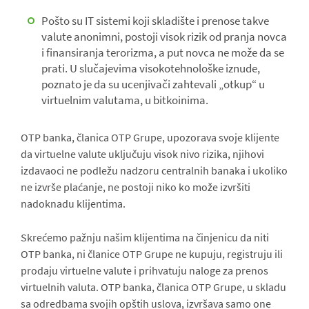
Pošto su IT sistemi koji skladište i prenose takve
valute anonimni, postoji visok rizik od pranja novca
i finansiranja terorizma, a put novca ne može da se
prati. U slučajevima visokotehnološke iznude,
poznato je da su ucenjivači zahtevali „otkup“ u
virtuelnim valutama, u bitkoinima.
OTP banka, članica OTP Grupe, upozorava svoje klijente
da virtuelne valute uključuju visok nivo rizika, njihovi
izdavaoci ne podležu nadzoru centralnih banaka i ukoliko
ne izvrše plaćanje, ne postoji niko ko može izvršiti
nadoknadu klijentima.
Skrećemo pažnju našim klijentima na činjenicu da niti
OTP banka, ni članice OTP Grupe ne kupuju, registruju ili
prodaju virtuelne valute i prihvatuju naloge za prenos
virtuelnih valuta. OTP banka, članica OTP Grupe, u skladu
sa odredbama svojih opštih uslova, izvršava samo one