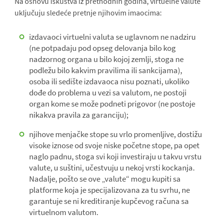
Na osnovu iskustva iz prethodnih godina, virtuelne valute
uključuju sledeće pretnje njihovim imaocima:
izdavaoci virtuelni valuta se uglavnom ne nadziru
(ne potpadaju pod opseg delovanja bilo kog
nadzornog organa u bilo kojoj zemlji, stoga ne
podležu bilo kakvim pravilima ili sankcijama),
osoba ili sedište izdavaoca nisu poznati, ukoliko
dođe do problema u vezi sa valutom, ne postoji
organ kome se može podneti prigovor (ne postoje
nikakva pravila za garanciju);
njihove menjačke stope su vrlo promenljive, dostižu
visoke iznose od svoje niske početne stope, pa opet
naglo padnu, stoga svi koji investiraju u takvu vrstu
valute, u suštini, učestvuju u nekoj vrsti kockanja.
Nadalje, pošto se ove „valute“ mogu kupiti sa
platforme koja je specijalizovana za tu svrhu, ne
garantuje se ni kreditiranje kupčevog računa sa
virtuelnom valutom.