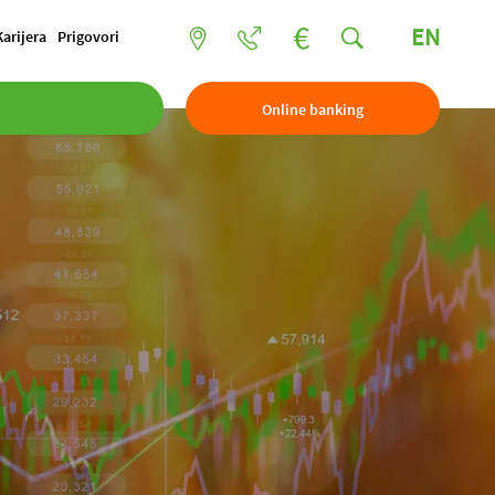
EN
Karijera
Prigovori
Online banking