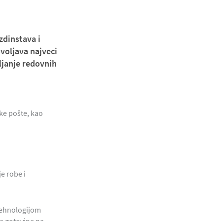
zdinstava i
voljava najveci
ljanje redovnih
ke pošte, kao
e robe i
a tehnologijom