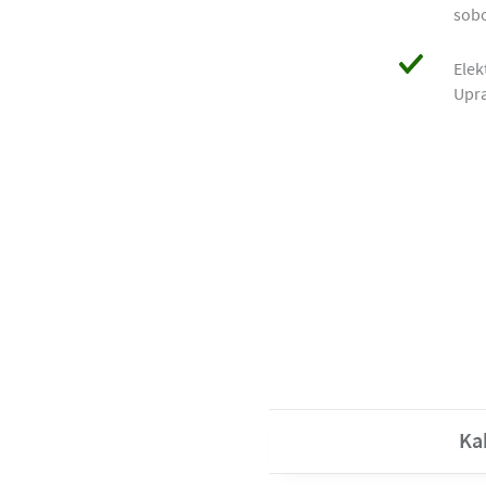
sobo
Elek
Upra
Ka