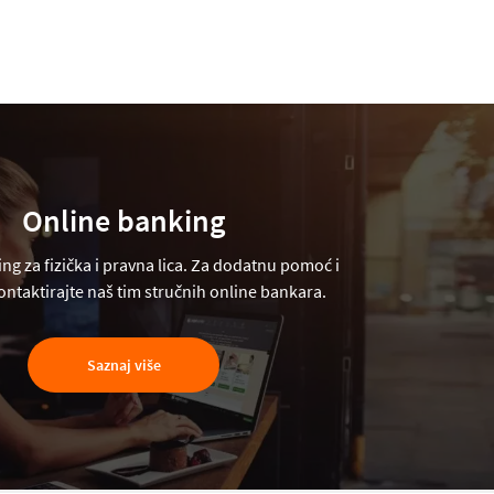
Online banking
ng za fizička i pravna lica. Za dodatnu pomoć i
ntaktirajte naš tim stručnih online bankara.
Saznaj više