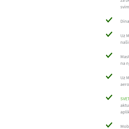
za b
svim
Dina
Uz M
naši
Mast
na 
Uz M
aer
SVE
aktu
apli
Mob