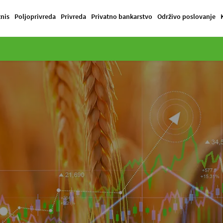
znis
Poljoprivreda
Privreda
Privatno bankarstvo
Održivo poslovanje