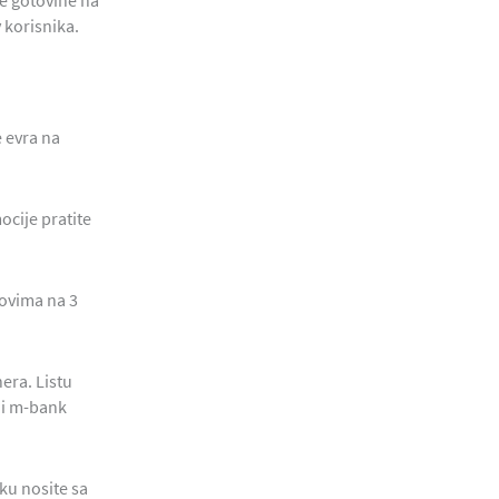
e gotovine na
 korisnika.
 evra na
cije pratite
bovima na 3
era. Listu
 i m-bank
ku nosite sa