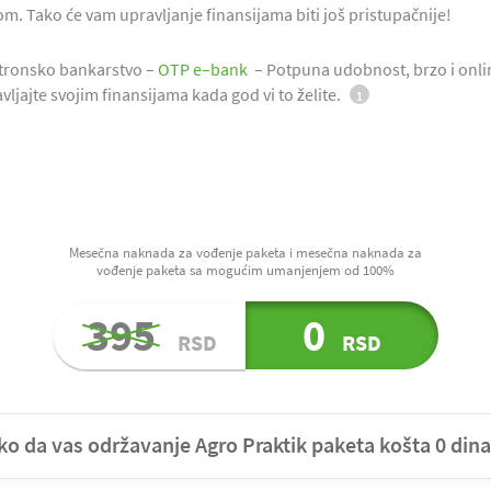
m. Tako će vam upravljanje finansijama biti još pristupačnije!
tronsko bankarstvo –
OTP e–bank
– Potpuna udobnost, brzo i onli
vljajte svojim finansijama kada god vi to želite.
1
Mesečna naknada za vođenje paketa i mesečna naknada za
vođenje paketa sa mogućim umanjenjem od 100%
395
0
RSD
RSD
ko da vas održavanje Agro Praktik paketa košta 0 dina