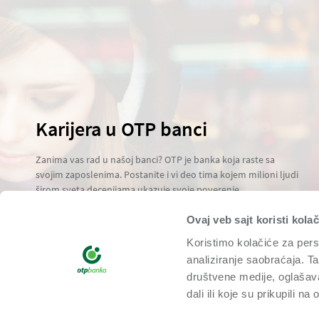
Karijera u OTP banci
Zanima vas rad u našoj banci? OTP je banka koja raste sa
svojim zaposlenima. Postanite i vi deo tima kojem milioni ljudi
širom sveta decenijama ukazuje svoje poverenje.
Saznaj više
Ovaj veb sajt koristi kolač
Koristimo kolačiće za perso
analiziranje saobraćaja. T
društvene medije, oglašava
dali ili koje su prikupili n