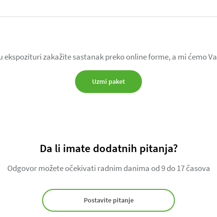
 u ekspozituri zakažite sastanak preko online forme, a mi ćemo V
Uzmi paket
Da li imate dodatnih pitanja?
Odgovor možete očekivati radnim danima od 9 do 17 časova
Postavite pitanje