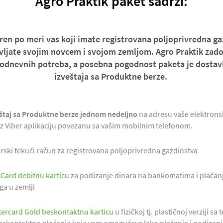
Agro Praktik paket sadrži:
ren po meri vas koji imate registrovana poljoprivredna ga
ljate svojim novcem i svojom zemljom. Agro Praktik zado
odnevnih potreba, a posebna pogodnost paketa je dostav
izveštaja sa Produktne berze.
štaj sa Produktne berze jednom nedeljno
na adresu vaše elektrons
oz Viber aplikaciju povezanu sa vašim mobilnim telefonom.
rski tekući račun za registrovana poljoprivredna gazdinstva
Card debitnu karticu
za podizanje dinara na bankomatima i plaćanj
ga u zemlji
ercard Gold beskontaktnu karticu
u fizičkoj tj. plastičnoj verziji s