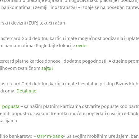
eskontaktno plaćanje koja vam omogućava lako plaćanje i podizanj
 bankomatima u zemlji i inostranstvu – izdaje se na poseban zahtev
rski i devizni (EUR) tekući račun
astercard Gold debitnu karticu imate mogućnost podizanja i uplate
m bankomatima. Pogledajte lokacije
ovde.
ercard platne kartice donose i dodatne pogodnosti. Aktuelne promo
njihovom zvaničnom
sajtu!
astercard Gold debitnu karticu imate besplatan pristup Biznis klu
odroma.
Detaljnije.
T popusta
– sa našim platnim karticama ostvarite popuste kod partn
elnih popusta u svakom trenutku možete pogledati u vašim e-bank
kacijama
ilno bankarstvo –
OTP m-bank
– Sa svojim mobilnim uređajem, ban