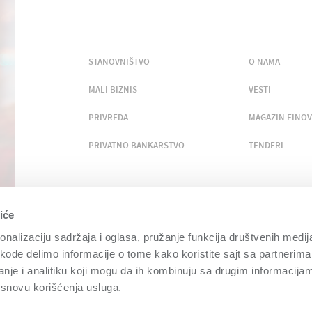
STANOVNIŠTVO
O NAMA
MALI BIZNIS
VESTI
PRIVREDA
MAGAZIN FINOV
PRIVATNO BANKARSTVO
TENDERI
BUDIMO U KONTAKTU
iće
nalizaciju sadržaja i oglasa, pružanje funkcija društvenih medija
akođe delimo informacije o tome kako koristite sajt sa partnerima
nje i analitiku koji mogu da ih kombinuju sa drugim informacija
a osnovu korišćenja usluga.