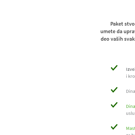
Paket stvo
umete da uprav
deo vaših svak
Izve
i kr
Dina
Dina
uslu
Mast