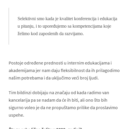
Selektivni smo kada je kvalitet konferencija i edukacija
u pitanju, i to upoređujemo sa kompetencijama koje
želimo kod zaposlenih da razvijamo.
Postoje određene prednosti u internim edukacijama i
akademijama jer nam daju fleksibilnost da ih prilagodimo
našim potrebama i da uključimo veći broj ljudi.
Tim bildinzi dobijaju na značaju od kada radimo van
kancelarija pa se nadam da će ih biti, ali ono što bih
sigurno voleo je da ne propuštamo prilike da proslavimo
uspehe.