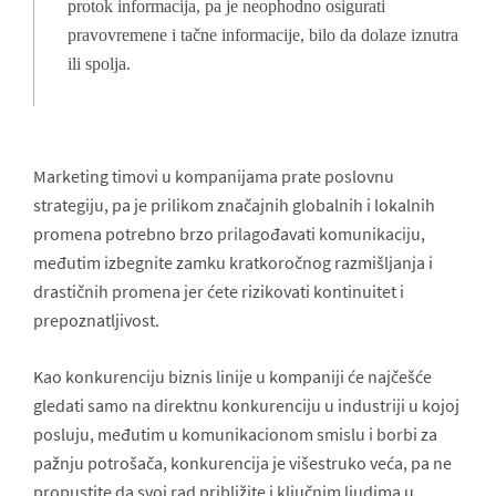
protok informacija, pa je neophodno osigurati
pravovremene i tačne informacije, bilo da dolaze iznutra
ili spolja.
Marketing timovi u kompanijama prate poslovnu
strategiju, pa je prilikom značajnih globalnih i lokalnih
promena potrebno brzo prilagođavati komunikaciju,
međutim izbegnite zamku kratkoročnog razmišljanja i
drastičnih promena jer ćete rizikovati kontinuitet i
prepoznatljivost.
Kao konkurenciju biznis linije u kompaniji će najčešće
gledati samo na direktnu konkurenciju u industriji u kojoj
posluju, međutim u komunikacionom smislu i borbi za
pažnju potrošača, konkurencija je višestruko veća, pa ne
propustite da svoj rad približite i ključnim ljudima u