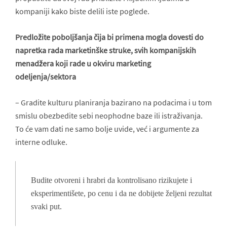
kompaniji kako biste delili iste poglede.
Predložite poboljšanja čija bi primena mogla dovesti do
napretka rada marketinške struke, svih kompanijskih
menadžera koji rade u okviru marketing
odeljenja/sektora
– Gradite kulturu planiranja bazirano na podacima i u tom
smislu obezbedite sebi neophodne baze ili istraživanja.
To će vam dati ne samo bolje uvide, već i argumente za
interne odluke.
Budite otvoreni i hrabri da kontrolisano rizikujete i
eksperimentišete, po cenu i da ne dobijete željeni rezultat
svaki put.