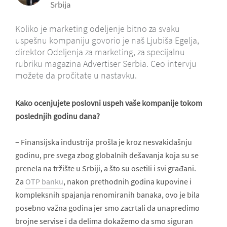
Srbija
Koliko je marketing odeljenje bitno za svaku
uspešnu kompaniju govorio je naš Ljubiša Egelja,
direktor Odeljenja za marketing, za specijalnu
rubriku magazina Advertiser Serbia. Ceo intervju
možete da pročitate u nastavku.
Kako ocenjujete poslovni uspeh vaše kompanije tokom
poslednjih godinu dana?
– Finansijska industrija prošla je kroz nesvakidašnju
godinu, pre svega zbog globalnih dešavanja koja su se
prenela na tržište u Srbiji, a što su osetili i svi građani.
Za
OTP banku
, nakon prethodnih godina kupovine i
kompleksnih spajanja renomiranih banaka, ovo je bila
posebno važna godina jer smo zacrtali da unapredimo
brojne servise i da delima dokažemo da smo siguran