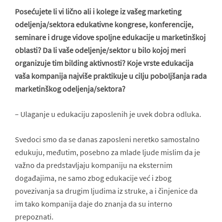
Posećujete li vi lično ali i kolege iz vašeg marketing
odeljenja/sektora edukativne kongrese, konferencije,
seminare i druge vidove spoljne edukacije u marketinškoj
oblasti? Da li vaše odeljenje/sektor u bilo kojoj meri
organizuje tim bilding aktivnosti? Koje vrste edukacija
vaša kompanija najviše praktikuje u cilju poboljšanja rada
marketinškog odeljenja/sektora?
– Ulaganje u edukaciju zaposlenih je uvek dobra odluka.
Svedoci smo da se danas zaposleni neretko samostalno
edukuju, međutim, posebno za mlade ljude mislim da je
važno da predstavljaju kompaniju na eksternim
događajima, ne samo zbog edukacije već i zbog
povezivanja sa drugim ljudima iz struke, a i činjenice da
im tako kompanija daje do znanja da su interno
prepoznati.