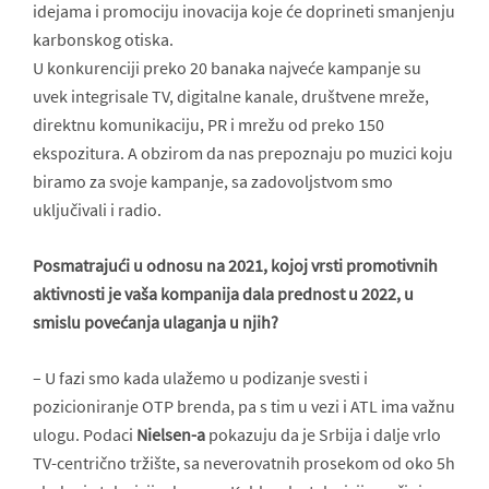
idejama i promociju inovacija koje će doprineti smanjenju
karbonskog otiska.
U konkurenciji preko 20 banaka najveće kampanje su
uvek integrisale TV, digitalne kanale, društvene mreže,
direktnu komunikaciju, PR i mrežu od preko 150
ekspozitura. A obzirom da nas prepoznaju po muzici koju
biramo za svoje kampanje, sa zadovoljstvom smo
uključivali i radio.
Posmatrajući u odnosu na 2021, kojoj vrsti promotivnih
aktivnosti je vaša kompanija dala prednost u 2022, u
smislu povećanja ulaganja u njih?
– U fazi smo kada ulažemo u podizanje svesti i
pozicioniranje OTP brenda, pa s tim u vezi i ATL ima važnu
ulogu. Podaci
Nielsen-a
pokazuju da je Srbija i dalje vrlo
TV-centrično tržište, sa neverovatnih prosekom od oko 5h