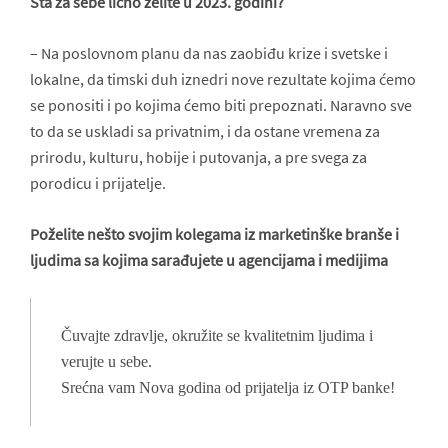
Šta za sebe lično želite u 2023. godini?
– Na poslovnom planu da nas zaobiđu krize i svetske i
lokalne, da timski duh iznedri nove rezultate kojima ćemo
se ponositi i po kojima ćemo biti prepoznati. Naravno sve
to da se uskladi sa privatnim, i da ostane vremena za
prirodu, kulturu, hobije i putovanja, a pre svega za
porodicu i prijatelje.
Poželite nešto svojim kolegama iz marketinške branše i
ljudima sa kojima sarađujete u agencijama i medijima
Čuvajte zdravlje, okružite se kvalitetnim ljudima i
verujte u sebe.
Srećna vam Nova godina od prijatelja iz OTP banke!