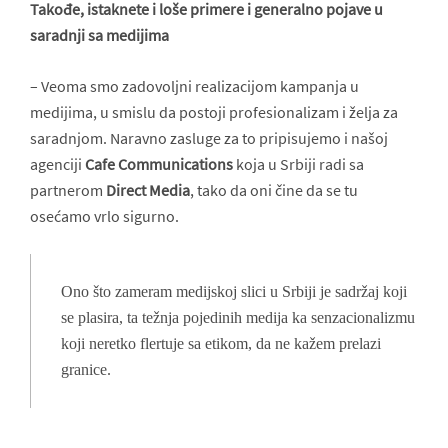
Takođe, istaknete i loše primere i generalno pojave u
saradnji sa medijima
– Veoma smo zadovoljni realizacijom kampanja u
medijima, u smislu da postoji profesionalizam i želja za
saradnjom. Naravno zasluge za to pripisujemo i našoj
agenciji
Cafe Communications
koja u Srbiji radi sa
partnerom
Direct Media
, tako da oni čine da se tu
osećamo vrlo sigurno.
Ono što zameram medijskoj slici u Srbiji je sadržaj koji
se plasira, ta težnja pojedinih medija ka senzacionalizmu
koji neretko flertuje sa etikom, da ne kažem prelazi
granice.