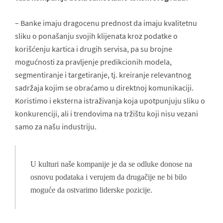
– Banke imaju dragocenu prednost da imaju kvalitetnu
sliku o ponašanju svojih klijenata kroz podatke o
korišćenju kartica i drugih servisa, pa su brojne
mogućnosti za pravljenje predikcionih modela,
segmentiranje i targetiranje, tj. kreiranje relevantnog
sadržaja kojim se obraćamo u direktnoj komunikaciji.
Koristimo i eksterna istraživanja koja upotpunjuju sliku o
konkurenciji, ali i trendovima na tržištu koji nisu vezani
samo za našu industriju.
U kulturi naše kompanije je da se odluke donose na
osnovu podataka i verujem da drugačije ne bi bilo
moguće da ostvarimo liderske pozicije.