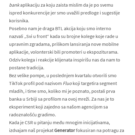
bank
aplikaciju za koju zaista mislim da je po svemu
ispred konkurencije jer smo uvažili predloge i sugestije
korisnika.
Posebno nam je draga BTL akcija koju smo interno
nazvali „Svi u front“ kada su brojne kolege koje rade u
upravnim zgradama, prilikom lansiranja nove mobilne
aplikacije, volonterski bili promoteri u ekspoziturama.
Odziv kolega i reakcije klijenata inspirišu nas da nam to
postane tradicija.
Bez velike pompe, u poslednjem kvartalu otvorili smo
TikTok profil pod nazivom
Fluo
koji targetira segment
mladih, i time smo, koliko mi je poznato, postali prva
banka u Srbiji sa profilom na ovoj mreži. Za nas je to
eksperiment koji zajedno sa našom agencijom sa
radoznalošću gradimo.
Kada je CSR u pitanju među mnogim inicijativama,
izdvajam naš projekat
Generator
fokusiran na potragu za