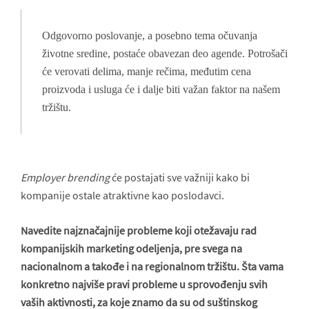
Odgovorno poslovanje, a posebno tema očuvanja
životne sredine, postaće obavezan deo agende. Potrošači
će verovati delima, manje rečima, međutim cena
proizvoda i usluga će i dalje biti važan faktor na našem
tržištu.
Employer brending
će postajati sve važniji kako bi
kompanije ostale atraktivne kao poslodavci.
Navedite najznačajnije probleme koji otežavaju rad
kompanijskih marketing odeljenja, pre svega na
nacionalnom a takođe i na regionalnom tržištu. Šta vama
konkretno najviše pravi probleme u sprovođenju svih
vaših aktivnosti, za koje znamo da su od suštinskog