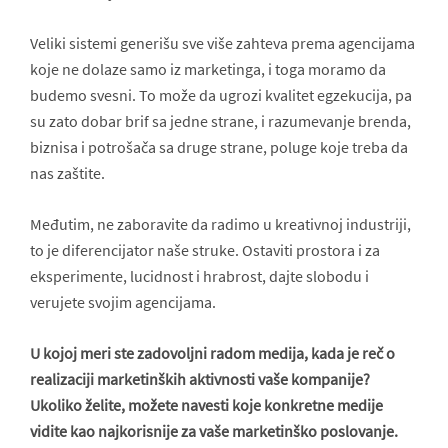
Veliki sistemi generišu sve više zahteva prema agencijama
koje ne dolaze samo iz marketinga, i toga moramo da
budemo svesni. To može da ugrozi kvalitet egzekucija, pa
su zato dobar brif sa jedne strane, i razumevanje brenda,
biznisa i potrošača sa druge strane, poluge koje treba da
nas zaštite.
Međutim, ne zaboravite da radimo u kreativnoj industriji,
to je diferencijator naše struke. Ostaviti prostora i za
eksperimente, lucidnost i hrabrost, dajte slobodu i
verujete svojim agencijama.
U kojoj meri ste zadovoljni radom medija, kada je reč o
realizaciji marketinških aktivnosti vaše kompanije?
Ukoliko želite, možete navesti koje konkretne medije
vidite kao najkorisnije za vaše marketinško poslovanje.