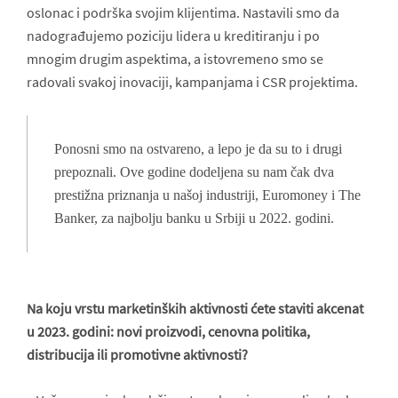
oslonac i podrška svojim klijentima. Nastavili smo da
nadograđujemo poziciju lidera u kreditiranju i po
mnogim drugim aspektima, a istovremeno smo se
radovali svakoj inovaciji, kampanjama i CSR projektima.
Ponosni smo na ostvareno, a lepo je da su to i drugi
prepoznali. Ove godine dodeljena su nam čak dva
prestižna priznanja u našoj industriji, Euromoney i The
Banker, za najbolju banku u Srbiji u 2022. godini.
Na koju vrstu marketinških aktivnosti ćete staviti akcenat
u 2023. godini: novi proizvodi, cenovna politika,
distribucija ili promotivne aktivnosti?