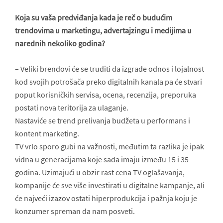
Koja su vaša predviđanja kada je reč o budućim
trendovima u marketingu, advertajzingu i medijima u
narednih nekoliko godina?
– Veliki brendovi će se truditi da izgrade odnos i lojalnost
kod svojih potrošača preko digitalnih kanala pa će stvari
poput korisničkih servisa, ocena, recenzija, preporuka
postati nova teritorija za ulaganje.
Nastaviće se trend prelivanja budžeta u performans i
kontent marketing.
TV vrlo sporo gubi na važnosti, međutim ta razlika je ipak
vidna u generacijama koje sada imaju između 15 i 35
godina. Uzimajući u obzir rast cena TV oglašavanja,
kompanije će sve više investirati u digitalne kampanje, ali
će najveći izazov ostati hiperprodukcija i pažnja koju je
konzumer spreman da nam posveti.