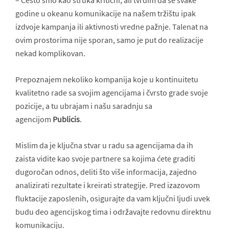
– Često smo kao struka kritični, ali tvrdim da se svake
godine u okeanu komunikacije na našem tržištu ipak
izdvoje kampanja ili aktivnosti vredne pažnje. Talenat na
ovim prostorima nije sporan, samo je put do realizacije
nekad komplikovan.
Prepoznajem nekoliko kompanija koje u kontinuitetu
kvalitetno rade sa svojim agencijama i čvrsto grade svoje
pozicije, a tu ubrajam i našu saradnju sa
agencijom
Publicis
.
Mislim da je ključna stvar u radu sa agencijama da ih
zaista vidite kao svoje partnere sa kojima ćete graditi
dugoročan odnos, deliti što više informacija, zajedno
analizirati rezultate i kreirati strategije. Pred izazovom
fluktacije zaposlenih, osigurajte da vam ključni ljudi uvek
budu deo agencijskog tima i održavajte redovnu direktnu
komunikaciju.