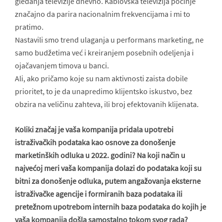
gledanja televizije dnevno. Kablovska televizija počinje
značajno da parira nacionalnim frekvencijama i mi to
pratimo.
Nastavili smo trend ulaganja u performans marketing, ne
samo budžetima već i kreiranjem posebnih odeljenja i
ojačavanjem timova u banci.
Ali, ako pričamo koje su nam aktivnosti zaista dobile
prioritet, to je da unapredimo klijentsko iskustvo, bez
obzira na veličinu zahteva, ili broj efektovanih klijenata.
Koliki značaj je vaša kompanija pridala upotrebi
istraživačkih podataka kao osnove za donošenje
marketinških odluka u 2022. godini? Na koji način u
najvećoj meri vaša kompanija dolazi do podataka koji su
bitni za donošenje odluka, putem angažovanja eksterne
istraživačke agencije i formiranih baza podataka ili
pretežnom upotrebom internih baza podataka do kojih je
vaša kompanija došla samostalno tokom svog rada?