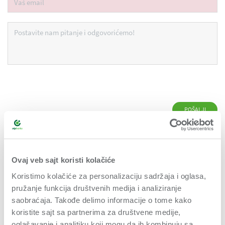
This site is protected by reCAPTCHA and the Google
Privacy Policy
and
Terms
of Service
apply.
Ovaj veb sajt koristi kolačiće
Koristimo kolačiće za personalizaciju sadržaja i oglasa,
pružanje funkcija društvenih medija i analiziranje
BIZNIS
saobraćaja. Takođe delimo informacije o tome kako
koristite sajt sa partnerima za društvene medije,
INOVACIJE
oglašavanje i analitiku koji mogu da ih kombinuju sa