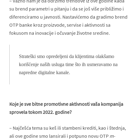
– Važno nam je da održimo trendove iz ove godine kada
su brend parametri u pitanju i da se još više približimo i
diferenciramo u javnosti. Nastavićemo da gradimo brend
OTP banke kroz proizvode, servise i aktivnosti sa
fokusom na inovacije i očuvanje životne sredine.
Strateški smo opredeljeni da klijentima olakšamo
korišćenje naših usluga time što ih usmeravamo na
napredne digitalne kanale.
Koje je sve bitne promotivne aktivnosti vaša kompanija
sprovela tokom 2022. godine?
– Najčešća tema su keš ili stambeni krediti, kao i štednja,
ali ove godine smo lansirali i potpuno novu OTP
m-