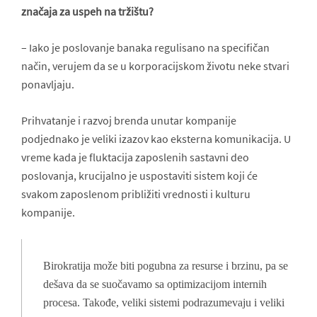
značaja za uspeh na tržištu?
– Iako je poslovanje banaka regulisano na specifičan
način, verujem da se u korporacijskom životu neke stvari
ponavljaju.
Prihvatanje i razvoj brenda unutar kompanije
podjednako je veliki izazov kao eksterna komunikacija. U
vreme kada je fluktacija zaposlenih sastavni deo
poslovanja, krucijalno je uspostaviti sistem koji će
svakom zaposlenom približiti vrednosti i kulturu
kompanije.
Birokratija može biti pogubna za resurse i brzinu, pa se
dešava da se suočavamo sa optimizacijom internih
procesa. Takođe, veliki sistemi podrazumevaju i veliki