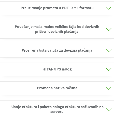
Preuzimanje prometa u PDF i XML formatu
Povećanje maksimalne veličine fajla kod deviznih
priliva i deviznih plaćanja.
Proširena lista valuta za devizna plaćanja
HITAN/IPS nalog
Promena naziva računa
Slanje eFaktura i paketa naloga eFaktura sačuvanih na
serveru