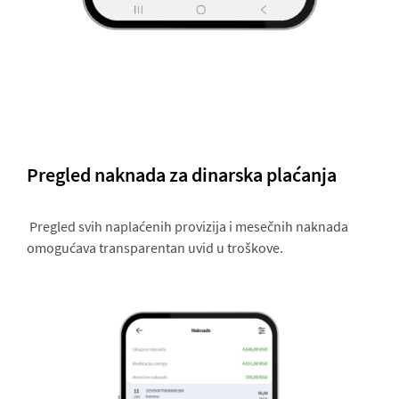
Pregled naknada za dinarska plaćanja
Pregled svih naplaćenih provizija i mesečnih naknada
omogućava transparentan uvid u troškove.