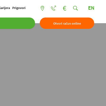
EN
Karijera
Prigovori
Otvori račun online