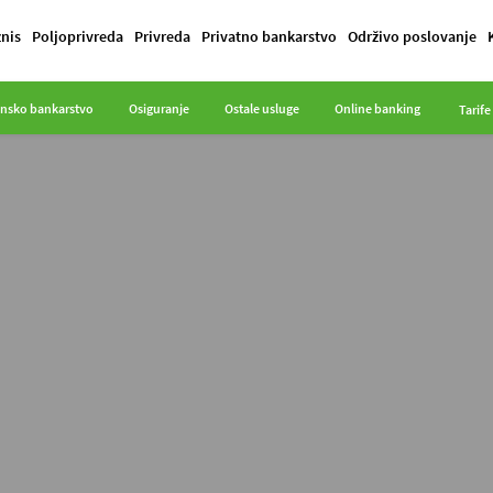
znis
Poljoprivreda
Privreda
Privatno bankarstvo
Održivo poslovanje
onsko bankarstvo
Osiguranje
Ostale usluge
Online banking
Tarife