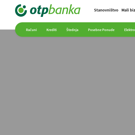
Stanovništvo
Mali bi
Računi
Krediti
Štednja
Posebne Ponude
Elektr