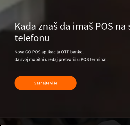
Kada znaš da imaš POS na
telefonu
Nova GO POS aplikacija OTP banke,
da svoj mobilni uređaj pretvoriš u POS terminal.
Saznajte više