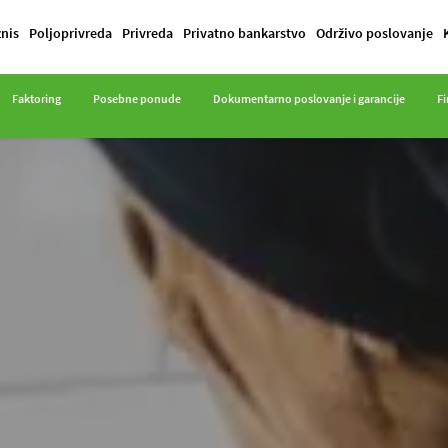
znis
Poljoprivreda
Privreda
Privatno bankarstvo
Održivo poslovanje
Faktoring
Posebne ponude
Dokumentarno poslovanje i garancije
Fi