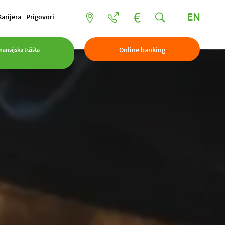
EN
Karijera
Prigovori
Online banking
nansijska tržišta