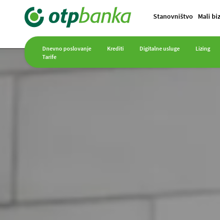
Stanovništvo
Mali bi
Dnevno poslovanje
Krediti
Digitalne usluge
Lizing
Tarife