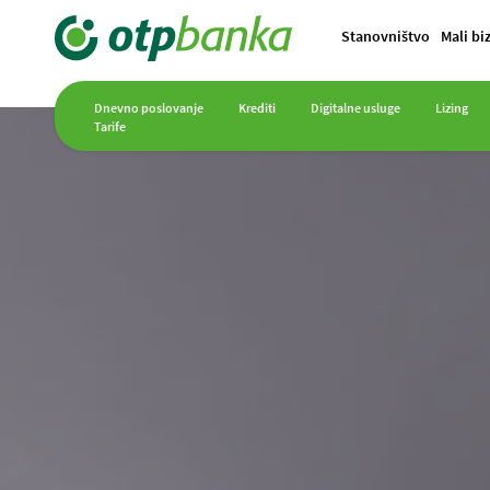
Stanovništvo
Mali bi
Dnevno poslovanje
Krediti
Digitalne usluge
Lizing
Tarife