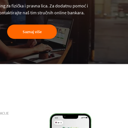
ng za fizička i pravna lica. Za dodatnu pomoć i
ntaktirajte naš tim stručnih online bankara.
Saznaj više
ACIJE