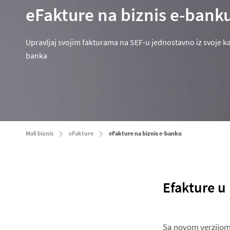
eFakture na biznis e-bank
Upravljaj svojim fakturama na SEF-u jednostavno iz svoje ka
banka
Mali biznis
eFakture
eFakture na biznis e-banku
Efakture u 
Sa novom verzijom 