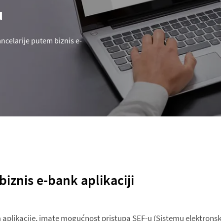
u
ncelarije putem biznis e-
biznis e-bank aplikaciji
aplikacije, imate mogućnost pristupa SEF-u (Sistemu elektronsk