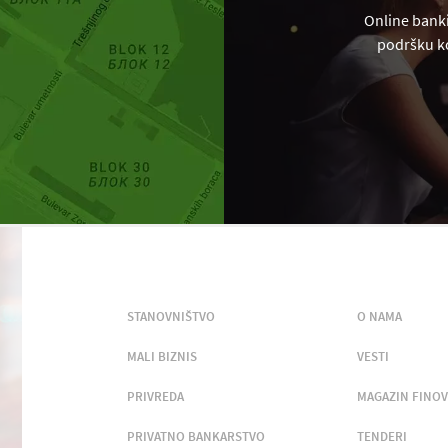
Online banki
podršku ko
STANOVNIŠTVO
O NAMA
MALI BIZNIS
VESTI
PRIVREDA
MAGAZIN FINOV
PRIVATNO BANKARSTVO
TENDERI