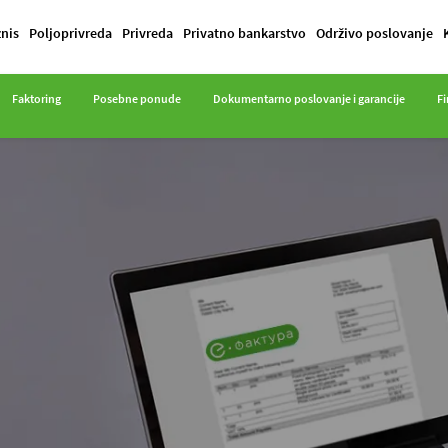
znis
Poljoprivreda
Privreda
Privatno bankarstvo
Održivo poslovanje
Faktoring
Posebne ponude
Dokumentarno poslovanje i garancije
Fi