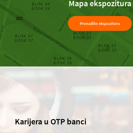
Mapa ekspozitura
Pronađite ekspozituru
Karijera u OTP banci