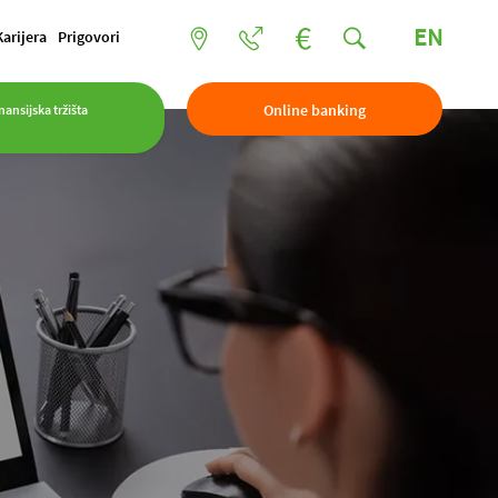
EN
Karijera
Prigovori
Online banking
nansijska tržišta