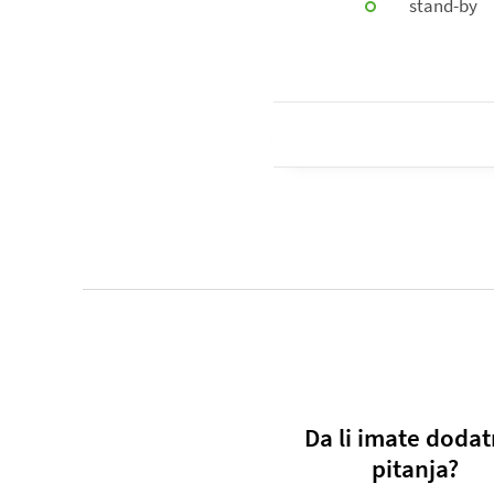
stand-by
Da li imate dodat
pitanja?