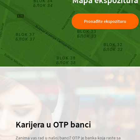
Mapa ekspozitura
Pronađite ekspozituru
Karijera u OTP banci
Zanima vas rad u našoj banci? OTP je banka koja raste sa