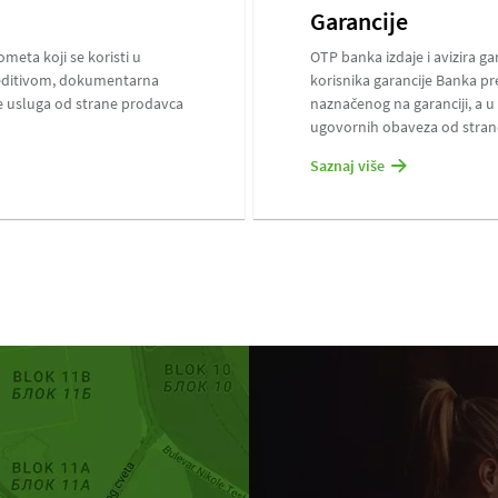
Garancije
eta koji se koristi u
OTP banka izdaje i avizira g
editivom, dokumentarna
korisnika garancije Banka pr
e usluga od strane prodavca
naznačenog na garanciji, a u 
ugovornih obaveza od strane
Saznaj više