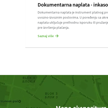
Dokumentarna naplata - inkaso
Dokumentarna naplata je instrument platnog prom
uvozno-izvoznim poslovima. U poređenju sa akr
naplata uključuje prethodnu isporuku ili pružanj
pre izvršenja plaćanja.
Saznaj više