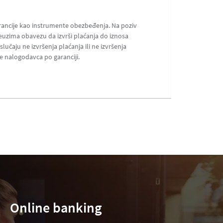
arancije kao instrumente obezbeđenja. Na poziv
euzima obavezu da izvrši plaćanja do iznosa
slučaju ne izvršenja plaćanja ili ne izvršenja
 nalogodavca po garanciji.
Online banking