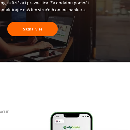
ng za fizička i pravna lica. Za dodatnu pomoć i
ntaktirajte naš tim stručnih online bankara.
Saznaj više
ACIJE