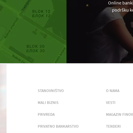
Online banki
podršku ko
STANOVNIŠTVO
O NAMA
MALI BIZNIS
VESTI
PRIVREDA
MAGAZIN FINOV
PRIVATNO BANKARSTVO
TENDERI