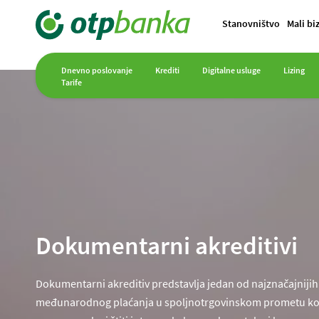
Stanovništvo
Mali bi
Dnevno poslovanje
Krediti
Digitalne usluge
Lizing
Tarife
Dokumentarni akreditivi
Dokumentarni akreditiv predstavlja jedan od najznačajniji
međunarodnog plaćanja u spoljnotrgovinskom prometu koj