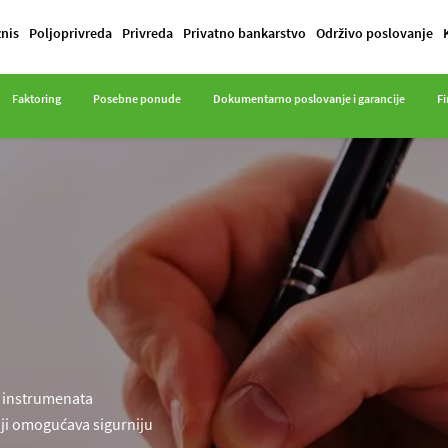
znis
Poljoprivreda
Privreda
Privatno bankarstvo
Održivo poslovanje
Faktoring
Posebne ponude
Dokumentarno poslovanje i garancije
Fi
h instrumenata
i omogućava sigurniju