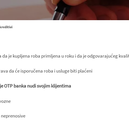
reditivi
 da je kupljena roba primljena u roku i da je odgovarajućeg kvali
ava da će isporučena roba i usluge biti plaćeni
oje OTP banka nudi svojim klijentima
zvozne
/ neprenosive