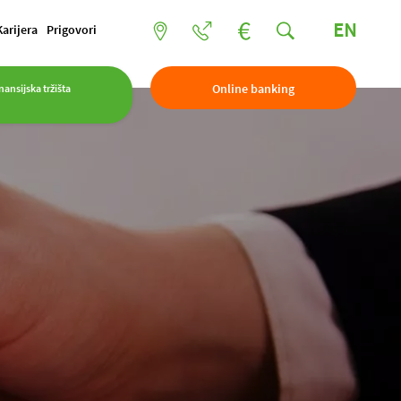
EN
Karijera
Prigovori
Online banking
nansijska tržišta