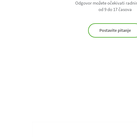
Odgovor možete očekivati radn
od 9 do 17 časova
Postavite pitanje