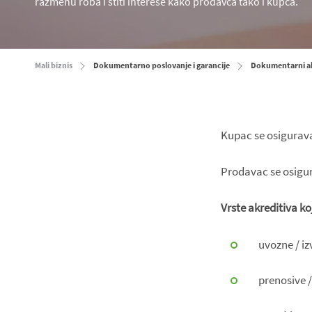
razmenu roba i štiti interese kako prodavca tako i kupca.
Mali biznis
Dokumentarno poslovanje i garancije
Dokumentarni ak
Kupac se osigurava
Prodavac se osigur
Vrste akreditiva k
uvozne / i
prenosive 