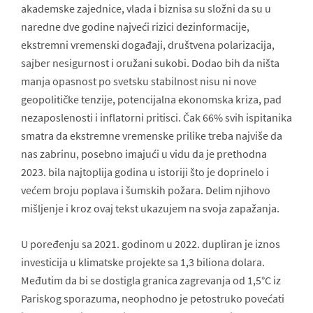
akademske zajednice, vlada i biznisa su složni da su u
naredne dve godine najveći rizici dezinformacije,
ekstremni vremenski događaji, društvena polarizacija,
sajber nesigurnost i oružani sukobi. Dodao bih da ništa
manja opasnost po svetsku stabilnost nisu ni nove
geopolitičke tenzije, potencijalna ekonomska kriza, pad
nezaposlenosti i inflatorni pritisci. Čak 66% svih ispitanika
smatra da ekstremne vremenske prilike treba najviše da
nas zabrinu, posebno imajući u vidu da je prethodna
2023. bila najtoplija godina u istoriji što je doprinelo i
većem broju poplava i šumskih požara. Delim njihovo
mišljenje i kroz ovaj tekst ukazujem na svoja zapažanja.
U poređenju sa 2021. godinom u 2022. dupliran je iznos
investicija u klimatske projekte sa 1,3 biliona dolara.
Međutim da bi se dostigla granica zagrevanja od 1,5°C iz
Pariskog sporazuma, neophodno je petostruko povećati