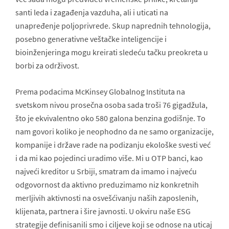
santi leda i zagađenja vazduha, ali i uticati na
unapređenje poljoprivrede. Skup naprednih tehnologija,
posebno generativne veštačke inteligencije i
bioinženjeringa mogu kreirati sledeću tačku preokreta u
borbi za održivost.
Prema podacima McKinsey Globalnog Instituta na
svetskom nivou prosečna osoba sada troši 76 gigadžula,
što je ekvivalentno oko 580 galona benzina godišnje. To
nam govori koliko je neophodno da ne samo organizacije,
kompanije i države rade na podizanju ekološke svesti već
i da mi kao pojedinci uradimo više. Mi u OTP banci, kao
najveći kreditor u Srbiji, smatram da imamo i najveću
odgovornost da aktivno preduzimamo niz konkretnih
merljivih aktivnosti na osvešćivanju naših zaposlenih,
klijenata, partnera i šire javnosti. U okviru naše ESG
strategije definisanili smo i ciljeve koji se odnose na uticaj