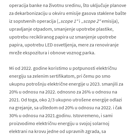
operacija banke na životnu sredinu, što uključuje planove
za dekarbonizaciju u okviru emisije gasova staklene bašte
iz sopstvenih operacija („
scope 1“
i „
scope 2“
emisija),
upravljanje otpadom, smanjenje upotrebe plastike,
upotrebu recikliranog papira uz smanjenje upotrebe
papira, upotrebu LED osvetljenja, mere za renoviranje
mreže ekspozitura i obnove voznog parka.
Mi od 2022. godine koristimo u potpunosti električnu
energiju sa zelenim sertifikatom, pri čemu po smo
ukupnu potrošnju električne energije u 2023. smanjili za
20% u odnosu na 2022. odnosno za 26% u odnosu na
2021. Od toga, oko 2/3 ukupno utrošene energije odlazi
na grejanje, sa uštedom od 20% u odnosu na 2022. i čak
30% u odnosu na 2021.godinu. Istovremeno, i sami
proizvodimo električnu energiju u svojoj solarnoj
elektrani na krovu jedne od upravnih zgrada, sa