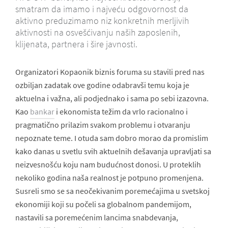
smatram da imamo i najveću odgovornost da
aktivno preduzimamo niz konkretnih merljivih
aktivnosti na osvešćivanju naših zaposlenih,
klijenata, partnera i šire javnosti.
Organizatori Kopaonik biznis foruma su stavili pred nas
ozbiljan zadatak ove godine odabravši temu koja je
aktuelna i važna, ali podjednako i sama po sebi izazovna.
Kao
bankar
i ekonomista težim da vrlo racionalno i
pragmatično prilazim svakom problemu i otvaranju
nepoznate teme. I otuda sam dobro morao da promislim
kako danas u svetlu svih aktuelnih dešavanja upravljati sa
neizvesnošću koju nam budućnost donosi. U proteklih
nekoliko godina naša realnost je potpuno promenjena.
Susreli smo se sa neočekivanim poremećajima u svetskoj
ekonomiji koji su počeli sa globalnom pandemijom,
nastavili sa poremećenim lancima snabdevanja,