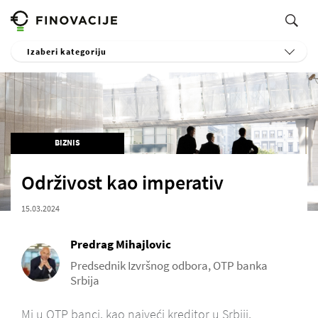
Izaberi kategoriju
BIZNIS
Održivost kao imperativ
15.03.2024
Predrag Mihajlovic
Predsednik Izvršnog odbora, OTP banka
Srbija
Mi u OTP banci, kao najveći kreditor u Srbiji,