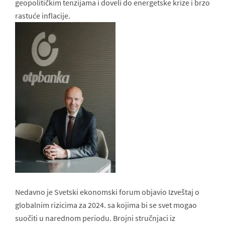
geopolitičkim tenzijama i doveli do energetske krize i brzo
rastuće inflacije.
Nedavno je Svetski ekonomski forum objavio Izveštaj o
globalnim rizicima za 2024. sa kojima bi se svet mogao
suočiti u narednom periodu. Brojni stručnjaci iz