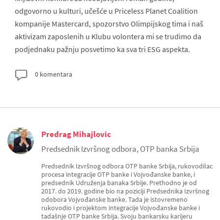
odgovorno u kulturi, učešće u Priceless Planet Coalition
kompanije Mastercard, spozorstvo Olimpijskog tima i naš
aktivizam zaposlenih u Klubu volontera mi se trudimo da
podjednaku pažnju posvetimo ka sva tri ESG aspekta.
0 komentara
Predrag Mihajlovic
Predsednik Izvršnog odbora, OTP banka Srbija
Predsednik Izvršnog odbora OTP banke Srbija, rukovodilac
procesa integracije OTP banke i Vojvođanske banke, i
predsednik Udruženja banaka Srbije. Prethodno je od
2017. do 2019. godine bio na poziciji Predsednika Izvršnog
odobora Vojvođanske banke. Tada je istovremeno
rukovodio i projektom integracije Vojvođanske banke i
tadašnje OTP banke Srbija. Svoju bankarsku karijeru