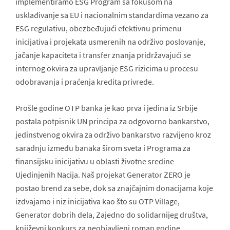
implementiramo ESG Program sa fokusom na
usklađivanje sa EU i nacionalnim standardima vezano za
ESG regulativu, obezbeđujući efektivnu primenu
inicijativa i projekata usmerenih na održivo poslovanje,
jačanje kapaciteta i transfer znanja pridržavajući se
internog okvira za upravljanje ESG rizicima u procesu
odobravanja i praćenja kredita privrede.
Prošle godine OTP banka je kao prva i jedina iz Srbije
postala potpisnik UN principa za odgovorno bankarstvo,
jedinstvenog okvira za održivo bankarstvo razvijeno kroz
saradnju između banaka širom sveta i Programa za
finansijsku inicijativu u oblasti životne sredine
Ujedinjenih Nacija. Naš projekat Generator ZERO je
postao brend za sebe, dok sa znajčajnim donacijama koje
izdvajamo i niz inicijativa kao što su OTP Village,
Generator dobrih dela, Zajedno do solidarnijeg društva,
književni konkurs za neobjavljeni roman godine,