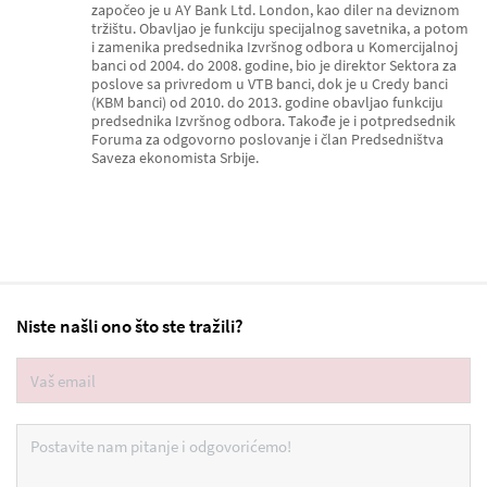
započeo je u AY Bank Ltd. London, kao diler na deviznom
tržištu. Obavljao je funkciju specijalnog savetnika, a potom
i zamenika predsednika Izvršnog odbora u Komercijalnoj
banci od 2004. do 2008. godine, bio je direktor Sektora za
poslove sa privredom u VTB banci, dok je u Credy banci
(KBM banci) od 2010. do 2013. godine obavljao funkciju
predsednika Izvršnog odbora. Takođe je i potpredsednik
Foruma za odgovorno poslovanje i član Predsedništva
Saveza ekonomista Srbije.
Niste našli ono što ste tražili?