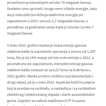
prosečnom proizvodnjom od oko 70 megavat časova.
Dodatno smo sproveli i druge mere uštede energije, tako
da je intenzitet korišćenja električne energije po
zaposlenom u 2023. iznosio 5,7 megavata časova, u
poređenju sa godinama ranije kada je iznosio i preko 7
megavat časova.
U toku 2023. godine banka je imala emisiju gasova
staklene bašte iz sopstvenih operacija u iznosu od 1,307
tona, što je za 14% manje od iste vrste emisija u 2022. a
posmatrano po zaposlenom, intenzitet emisije gasova
staklene bašte smanjen je sa 0,57 tona na 0,48 tona u
2023.godini. Banka uredno reciklira svoj kancelarijski i
drugi otpad, pa je u toku 2023. duplirala količinu papira
koji je predala na reciklažu, a nastavila je i sa reciklažom
elektičnog i elektronskog otpada i starih automobilskih
guma. Zajedno sa našom matičnom OTP Grupom