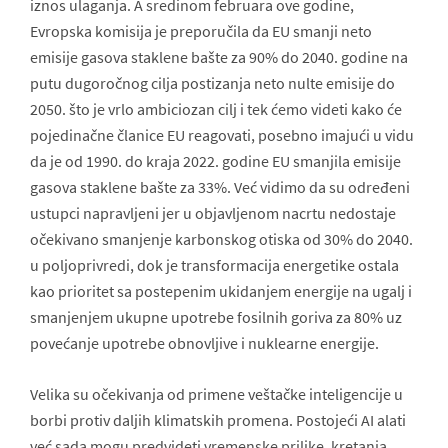
iznos ulaganja. A sredinom februara ove godine,
Evropska komisija je preporučila da EU smanji neto
emisije gasova staklene bašte za 90% do 2040. godine na
putu dugoročnog cilja postizanja neto nulte emisije do
2050. što je vrlo ambiciozan cilj i tek ćemo videti kako će
pojedinačne članice EU reagovati, posebno imajući u vidu
da je od 1990. do kraja 2022. godine EU smanjila emisije
gasova staklene bašte za 33%. Već vidimo da su određeni
ustupci napravljeni jer u objavljenom nacrtu nedostaje
očekivano smanjenje karbonskog otiska od 30% do 2040.
u poljoprivredi, dok je transformacija energetike ostala
kao prioritet sa postepenim ukidanjem energije na ugalj i
smanjenjem ukupne upotrebe fosilnih goriva za 80% uz
povećanje upotrebe obnovljive i nuklearne energije.
Velika su očekivanja od primene veštačke inteligencije u
borbi protiv daljih klimatskih promena. Postojeći AI alati
već sada mogu predvideti vremenske prilike, kretanja