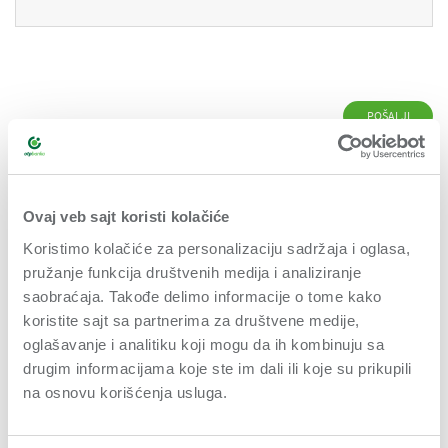
This site is protected by reCAPTCHA and the Google
Privacy Policy
and
Terms
of Service
apply.
Ovaj veb sajt koristi kolačiće
Koristimo kolačiće za personalizaciju sadržaja i oglasa,
pružanje funkcija društvenih medija i analiziranje
BIZNIS
saobraćaja. Takođe delimo informacije o tome kako
koristite sajt sa partnerima za društvene medije,
INOVACIJE
oglašavanje i analitiku koji mogu da ih kombinuju sa
drugim informacijama koje ste im dali ili koje su prikupili
na osnovu korišćenja usluga.
IZ NAŠEG UGLA