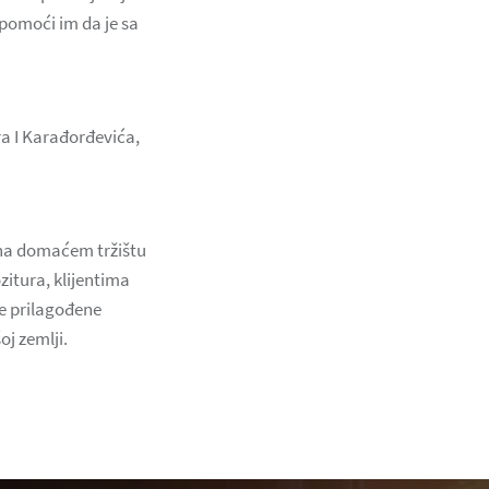
 pomoći im da je sa
ra I Karađorđevića,
a na domaćem tržištu
zitura, klijentima
de prilagođene
j zemlji.