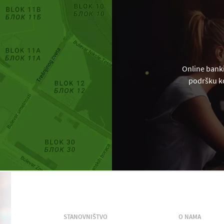
Online banki
podršku ko
STANOVNIŠTVO
O NAMA