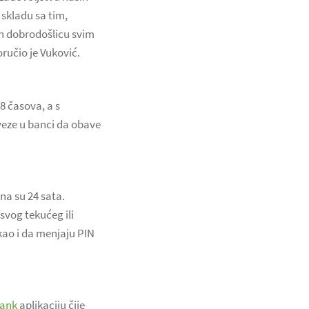
 skladu sa tim,
ih dobrodošlicu svim
ručio je Vuković.
8 časova, a s
veze u banci da obave
a su 24 sata.
svog tekućeg ili
kao i da menjaju PIN
ank
aplikaciju čije