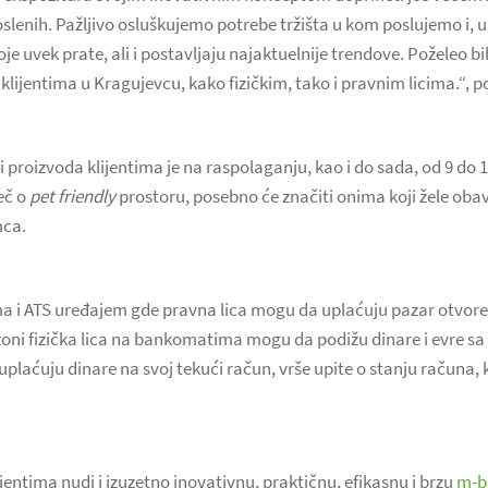
oslenih. Pažljivo osluškujemo potrebe tržišta u kom poslujemo i, u
e uvek prate, ali i postavljaju najaktuelnije trendove. Poželeo b
lijentima u Kragujevcu, kako fizičkim, tako i pravnim licima.“, po
i proizvoda klijentima je na raspolaganju, kao i do sada, od 9 do 1
eč o
pet friendly
prostoru, posebno će značiti onima koji žele oba
mca.
 i ATS uređajem gde pravna lica mogu da uplaćuju pazar otvoren
oni fizička lica na bankomatima mogu da podižu dinare i evre sa 
plaćuju dinare na svoj tekući račun, vrše upite o stanju računa, 
entima nudi i izuzetno inovativnu, praktičnu, efikasnu i brzu
m-b