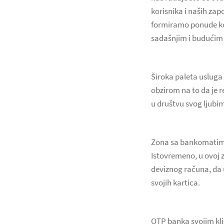
korisnika i naših zap
formiramo ponude koj
sadašnjim i budućim k
Široka paleta usluga 
obzirom na to da je r
u društvu svog ljubi
Zona sa bankomatima
Istovremeno, u ovoj z
deviznog računa, da u
svojih kartica.
OTP banka svojim klij