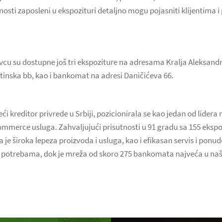
sti zaposleni u ekspozituri detaljno mogu pojasniti klijentima i
vcu su dostupne još tri ekspoziture na adresama Kralja Aleksand
 Atinska bb, kao i bankomat na adresi Daničićeva 66.
i kreditor privrede u Srbiji, pozicionirala se kao jedan od lider
-commerce usluga. Zahvaljujući prisutnosti u 91 gradu sa 155 ekspo
 je široka lepeza proizvoda i usluga, kao i efikasan servis i ponu
potrebama, dok je mreža od skoro 275 bankomata najveća u našo