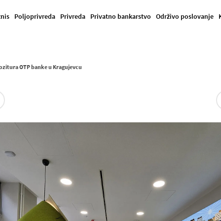
znis
Poljoprivreda
Privreda
Privatno bankarstvo
Održivo poslovanje
ozitura OTP banke u Kragujevcu