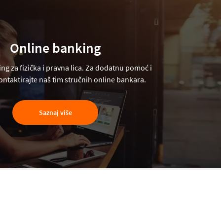
Online banking
ng za fizička i pravna lica. Za dodatnu pomoć i
ntaktirajte naš tim stručnih online bankara.
Saznaj više