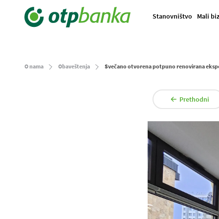
Stanovništvo
Mali bi
O nama
Obaveštenja
Svečano otvorena potpuno renovirana eksp
Prethodni