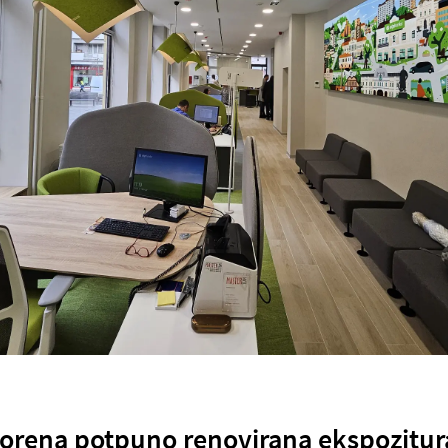
orena potpuno renovirana ekspozitu