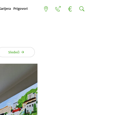
Karijera
Prigovori
Sledeći