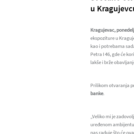
u Kragujevc
Kragujevac, ponedelj
ekspoziture u Kraguj
kao i potrebama sadaš
Petra I 46, gde će ko
lakše i brže obavlja
Prilikom otvaranja p
banke
.
„Veliko mi je zadovo
uređenom ambijentu p
nas raduje što će ov