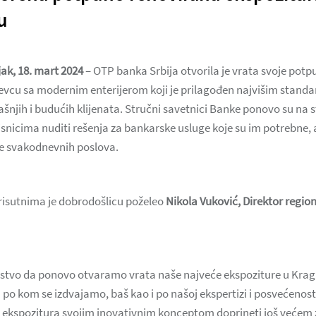
u
ak, 18. mart 2024
– OTP banka Srbija otvorila je vrata svoje pot
evcu sa modernim enterijerom koji je prilagođen najvišim stand
njih i budućih klijenata. Stručni savetnici Banke ponovo su na st
risnicima nuditi rešenja za bankarske usluge koje su im potrebne, a
nje svakodnevnih poslova.
risutnima je dobrodošlicu poželeo
Nikola Vuković, Direktor regi
ljstvo da ponovo otvaramo vrata naše najveće ekspoziture u Krag
o kom se izdvajamo, baš kao i po našoj ekspertizi i posvećenosti
a ekspozitura svojim inovativnim konceptom doprineti još većem 