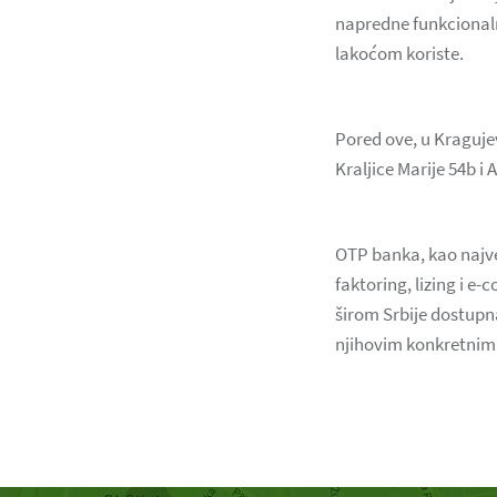
napredne funkcionalno
lakoćom koriste.
Pored ove, u Kraguje
Kraljice Marije 54b i
OTP banka, kao najveć
faktoring, lizing i e
širom Srbije dostupna
njihovim konkretnim 