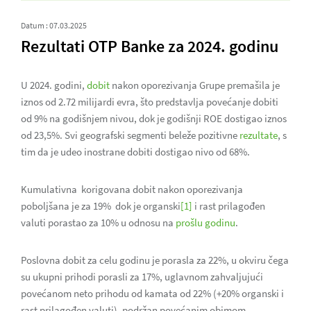
Datum : 07.03.2025
Rezultati OTP Banke za 2024. godinu
U 2024. godini,
dobit
nakon oporezivanja Grupe premašila je
iznos od 2.72 milijardi evra, što predstavlja povećanje dobiti
od 9% na godišnjem nivou, dok je godišnji ROE dostigao iznos
od 23,5%. Svi geografski segmenti beleže pozitivne
rezultate
, s
tim da je udeo inostrane dobiti dostigao nivo od 68%.
Kumulativna korigovana dobit nakon oporezivanja
poboljšana je za 19% dok je organski
[1]
i rast prilagođen
valuti porastao za 10% u odnosu na
prošlu godinu
.
Poslovna dobit za celu godinu je porasla za 22%, u okviru čega
su ukupni prihodi porasli za 17%, uglavnom zahvaljujući
povećanom neto prihodu od kamata od 22% (+20% organski i
rast prilagođen valuti), podržan povećanim obimom