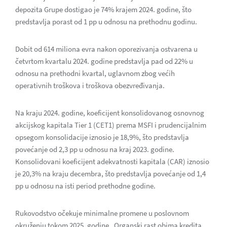
depozita Grupe dostigao je 74% krajem 2024. godine, što
predstavlja porast od 1 pp u odnosu na prethodnu godinu.
Dobit od 614 miliona evra nakon oporezivanja ostvarena u
četvrtom kvartalu 2024. godine predstavlja pad od 22% u
odnosu na prethodni kvartal, uglavnom zbog većih
operativnih troškova i troškova obezvređivanja.
Na kraju 2024. godine, koeficijent konsolidovanog osnovnog
akcijskog kapitala Tier 1 (CET1) prema MSFI i prudencijalnim
opsegom konsolidacije iznosio je 18,9%, što predstavlja
povećanje od 2,3 pp u odnosu na kraj 2023. godine.
Konsolidovani koeficijent adekvatnosti kapitala (CAR) iznosio
je 20,3% na kraju decembra, što predstavlja povećanje od 1,4
pp u odnosu na isti period prethodne godine.
Rukovodstvo očekuje minimalne promene u poslovnom
okruženju tokom 2025. godine. Organski rast obima kredita