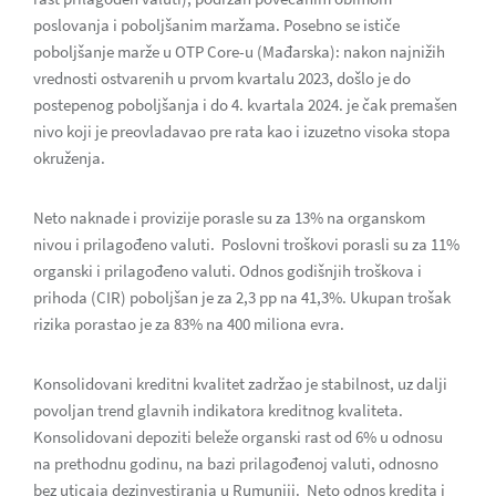
poslovanja i poboljšanim maržama. Posebno se ističe
poboljšanje marže u OTP Core-u (Mađarska): nakon najnižih
vrednosti ostvarenih u prvom kvartalu 2023, došlo je do
postepenog poboljšanja i do 4. kvartala 2024. je čak premašen
nivo koji je preovladavao pre rata kao i izuzetno visoka stopa
okruženja.
Neto naknade i provizije porasle su za 13% na organskom
nivou i prilagođeno valuti. Poslovni troškovi porasli su za 11%
organski i prilagođeno valuti. Odnos godišnjih troškova i
prihoda (CIR) poboljšan je za 2,3 pp na 41,3%. Ukupan trošak
rizika porastao je za 83% na 400 miliona evra.
Konsolidovani kreditni kvalitet zadržao je stabilnost, uz dalji
povoljan trend glavnih indikatora kreditnog kvaliteta.
Konsolidovani depoziti beleže organski rast od 6% u odnosu
na prethodnu godinu, na bazi prilagođenoj valuti, odnosno
bez uticaja dezinvestiranja u Rumuniji. Neto odnos kredita i