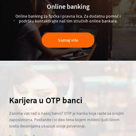
Online banking
Online banking za fizička i pravna lica. Za dodatnu pomoć i
podršku kontaktirajte naš tim stručnih online bankara.
Saznaj više
Karijera u OTP banci
Zanima vas rad u našoj banci? OTP je banka koja raste sa svojim
zaposlenima. Postanite i vi deo tima kojem milioni ljudi širom
sveta decenijama ukazuje svoje poverenje.