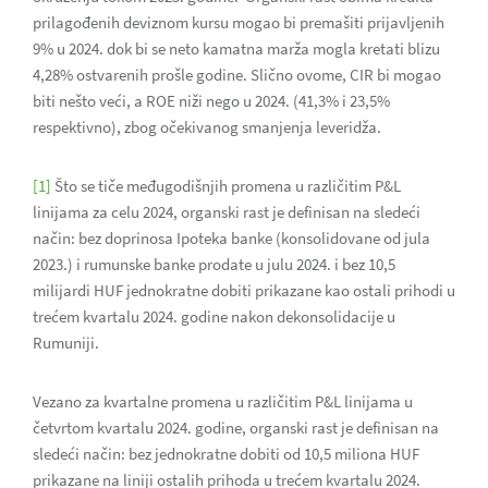
prilagođenih deviznom kursu mogao bi premašiti prijavljenih
9% u 2024. dok bi se neto kamatna marža mogla kretati blizu
4,28% ostvarenih prošle godine. Slično ovome, CIR bi mogao
biti nešto veći, a ROE niži nego u 2024. (41,3% i 23,5%
respektivno), zbog očekivanog smanjenja leveridža.
[1]
Što se tiče međugodišnjih promena u različitim P&L
linijama za celu 2024, organski rast je definisan na sledeći
način: bez doprinosa Ipoteka banke (konsolidovane od jula
2023.) i rumunske banke prodate u julu 2024. i bez 10,5
milijardi HUF jednokratne dobiti prikazane kao ostali prihodi u
trećem kvartalu 2024. godine nakon dekonsolidacije u
Rumuniji.
Vezano za kvartalne promena u različitim P&L linijama u
četvrtom kvartalu 2024. godine, organski rast je definisan na
sledeći način: bez jednokratne dobiti od 10,5 miliona HUF
prikazane na liniji ostalih prihoda u trećem kvartalu 2024.