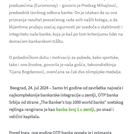
preduzećima (Euromoney) – govorio je Predrag Mihajlović,
predsednik Izvršnog odbora banke. On je istakao da su ova
priznanja rezultat posvećenog rada svih naših kolega, a da
klijentima pružaju osećaj sigurnosti jer svedoče o stabilnosti i
integritetu naše banke, koja je baš po tom kriterijumu lider na
domaćem bankarskom tržštu.
O pobedničkom duhu i motivaciji za pobede, kako sportske,
tako i one životne, govorila je naša gošća, tekvondistkinja
Tijana Bogdanović, ovenčana sa čak dve olimpijske medalje.
Beograd, 24. jul 2024 – Samo tri godine od završetka najveće i
najkompleksnije bankarske integracije u zemlji, OTP banka
Srbija od strane „The Banker’s top 1000 world banks“ svetskog
rejtinga rangirana je kao
banka broj 1 u zemlji
, po snazi i
veličini kapitala.
Pored toga, ove godine OTP banka ponela je i priznanja