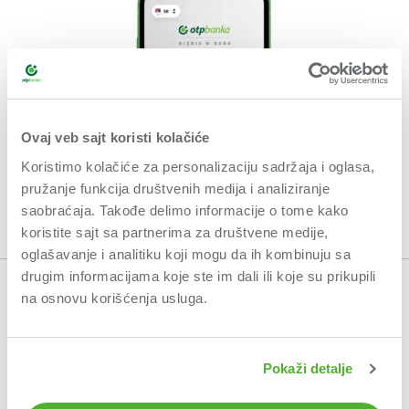
Ovaj veb sajt koristi kolačiće
Koristimo kolačiće za personalizaciju sadržaja i oglasa,
pružanje funkcija društvenih medija i analiziranje
saobraćaja. Takođe delimo informacije o tome kako
koristite sajt sa partnerima za društvene medije,
oglašavanje i analitiku koji mogu da ih kombinuju sa
drugim informacijama koje ste im dali ili koje su prikupili
na osnovu korišćenja usluga.
OPŠTI USLOVI POSLOVANJA
USLOVI KORIŠĆENJA
Pokaži detalje
POLITIKA PRIVATNOSTI
ETIČKI KODEKS