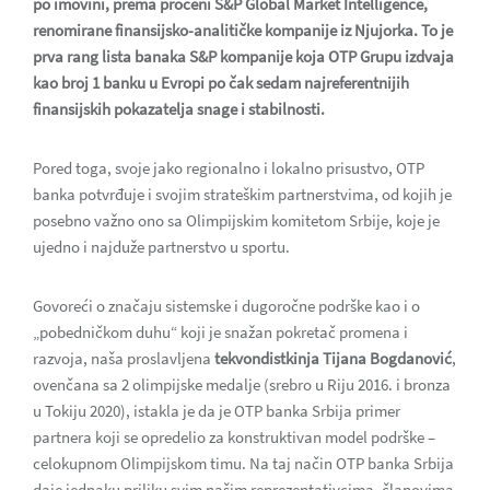
po imovini, prema proceni S&P Global Market Intelligence,
renomirane finansijsko-analitičke kompanije iz Njujorka. To je
prva rang lista banaka S&P kompanije koja OTP Grupu izdvaja
kao broj 1 banku u Evropi po čak sedam najreferentnijih
finansijskih pokazatelja snage i stabilnosti.
Pored toga, svoje jako regionalno i lokalno prisustvo, OTP
banka potvrđuje i svojim strateškim partnerstvima, od kojih je
posebno važno ono sa Olimpijskim komitetom Srbije, koje je
ujedno i najduže partnerstvo u sportu.
Govoreći o značaju sistemske i dugoročne podrške kao i o
„pobedničkom duhu“ koji je snažan pokretač promena i
razvoja, naša proslavljena
tekvondistkinja Tijana Bogdanović
,
ovenčana sa 2 olimpijske medalje (srebro u Riju 2016. i bronza
u Tokiju 2020), istakla je da je OTP banka Srbija primer
partnera koji se opredelio za konstruktivan model podrške –
celokupnom Olimpijskom timu. Na taj način OTP banka Srbija
daje jednaku priliku svim našim reprezentativcima, članovima