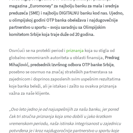
magazina „Euromoney“ za najbolju banku za mala i srednja
preduzeća (SME) i najbolju DIGITALNU banku kod nas. Ujedno,
u olimpijskoj godini OTP banka obeležava i najdugovečnije
partnerstvo u sportu – svoju saradnju sa Olimpijskim
komitetom Srbije koja traje duže od 20 godina.
Osvrćući se na protekli period i
priznanja
koja su stigla od
globalno renomiranih autoriteta u oblasti finansija,
Predrag
Mihajlović, predsednik Izvršnog odbora OTP banke Srbije
,
posebno se osvrnuo na značaj strateških partnerstava sa
zajednicom i doprinos zaposlenih svim uspešnim rezultatima
koje banka beleži, ali je istakao i zašto su ovakva priznanja
važna za naše klijente.
„Ovo leto jedno je od najuspešnijih za našu banku, jer pored
čak tri stručna priznanja koja smo dobili u jako kratkom
vremenskom periodu, naša istinska integrisanost u zajednicu
potvrđena je i kroz najdugoročnije partnerstvo u sportu koje