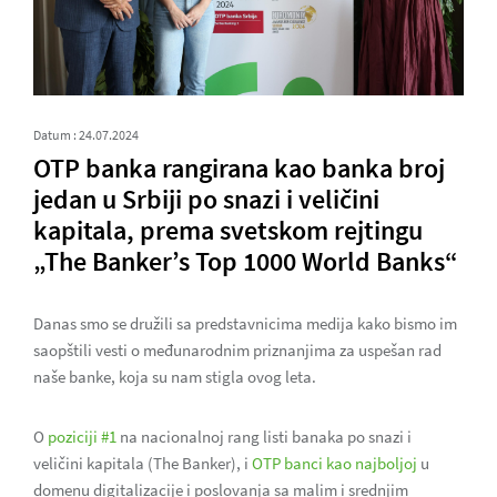
Datum : 24.07.2024
OTP banka rangirana kao banka broj
jedan u Srbiji po snazi i veličini
kapitala, prema svetskom rejtingu
„The Banker’s Top 1000 World Banks“
Danas smo se družili sa predstavnicima medija kako bismo im
saopštili vesti o međunarodnim priznanjima za uspešan rad
naše banke, koja su nam stigla ovog leta.
O
poziciji #1
na nacionalnoj rang listi banaka po snazi i
veličini kapitala (The Banker), i
OTP banci kao najboljoj
u
domenu digitalizacije i poslovanja sa malim i srednjim