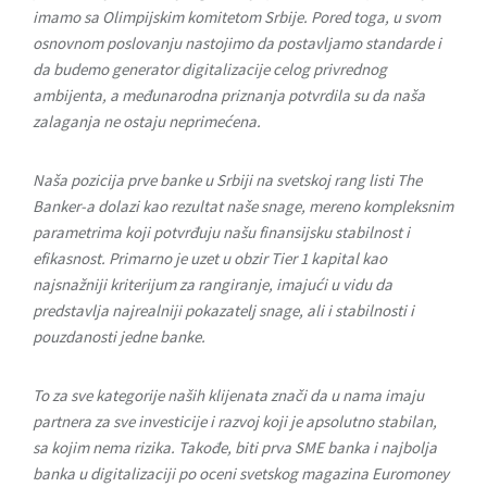
imamo sa Olimpijskim komitetom Srbije. Pored toga, u svom
osnovnom poslovanju nastojimo da postavljamo standarde i
da budemo generator digitalizacije celog privrednog
ambijenta, a međunarodna priznanja potvrdila su da naša
zalaganja ne ostaju neprimećena.
Naša pozicija prve banke u Srbiji na svetskoj rang listi The
Banker-a dolazi kao rezultat naše snage, mereno kompleksnim
parametrima koji potvrđuju našu finansijsku stabilnost i
efikasnost. Primarno je uzet u obzir Tier 1 kapital kao
najsnažniji kriterijum za rangiranje, imajući u vidu da
predstavlja najrealniji pokazatelj snage, ali i stabilnosti i
pouzdanosti jedne banke.
To za sve kategorije naših klijenata znači da u nama imaju
partnera za sve investicije i razvoj koji je apsolutno stabilan,
sa kojim nema rizika. Takođe, biti prva SME banka i najbolja
banka u digitalizaciji po oceni svetskog magazina Euromoney