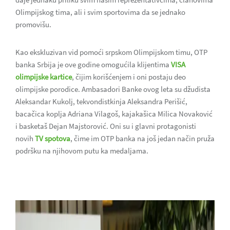
Olimpijskog tima, ali i svim sportovima da se jednako
promovišu.
Kao ekskluzivan vid pomoći srpskom Olimpijskom timu, OTP
banka Srbija je ove godine omogućila klijentima
VISA
olimpijske kartice
, čijim korišćenjem i oni postaju deo
olimpijske porodice. Ambasadori Banke ovog leta su džudista
Aleksandar Kukolj, tekvondistkinja Aleksandra Perišić,
bacačica koplja Adriana Vilagoš, kajakašica Milica Novaković
i basketaš Dejan Majstorović. Oni su i glavni protagonisti
novih
TV spotova
, čime im OTP banka na još jedan način pruža
podršku na njihovom putu ka medaljama.