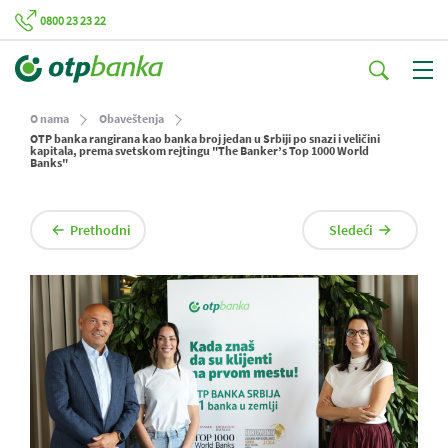
0800 23 23 22
O nama
Obaveštenja
OTP banka rangirana kao banka broj jedan u Srbiji po snazi i veličini
kapitala, prema svetskom rejtingu "The Banker’s Top 1000 World
Banks"
Prethodni
Sledeći