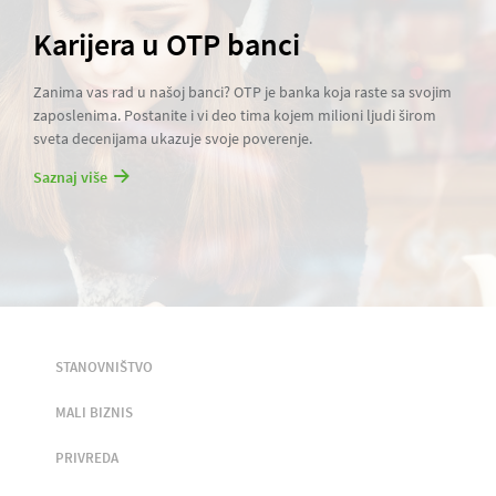
Karijera u OTP banci
Zanima vas rad u našoj banci? OTP je banka koja raste sa svojim
zaposlenima. Postanite i vi deo tima kojem milioni ljudi širom
sveta decenijama ukazuje svoje poverenje.
Saznaj više
STANOVNIŠTVO
MALI BIZNIS
PRIVREDA