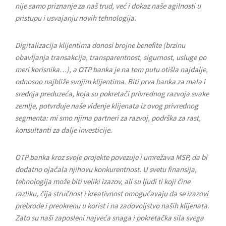
nije samo priznanje za naš trud, već i dokaz naše agilnosti u
pristupu i usvajanju novih tehnologija.
Digitalizacija klijentima donosi brojne benefite (brzinu
obavljanja transakcija, transparentnost, sigurnost, usluge po
meri korisnika…), a OTP banka je na tom putu otišla najdalje,
odnosno najbliže svojim klijentima. Biti prva banka za mala i
srednja preduzeća, koja su pokretači privrednog razvoja svake
zemlje, potvrđuje naše viđenje klijenata iz ovog privrednog
segmenta: mi smo njima partneri za razvoj, podrška za rast,
konsultanti za dalje investicije.
OTP banka kroz svoje projekte povezuje i umrežava MSP, da bi
dodatno ojačala njihovu konkurentnost. U svetu finansija,
tehnologija može biti veliki izazov, ali su ljudi ti koji čine
razliku, čija stručnost i kreativnost omogućavaju da se izazovi
prebrode i preokrenu u korist i na zadovoljstvo naših klijenata.
Zato su naši zaposleni najveća snaga i pokretačka sila svega