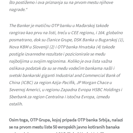
što postižemo i ova priznanja su na prvom mestu njihove
nagrade.“
The Banker je matičnu OTP banku u Mađarskoj takođe
rangirao kao prvu na listi, treću u CEE regionu, i 164. globalno
posmatrano, dok su članice Grupe, DSK Banka u Bugarskoj (1),
Nova KBM u Sloveniji (2) i OTP banka Hrvatska (4) takođe
postigle izvanredne rezultate i pozicionirale se među
najboljima u svojim regionima. Koliko je ova lista važna
oslikava podatak da su se među vodećim bankama našli i
svetski bankarski giganti Industrial and Commercial Bank of
China (ICBC) za region Azija-Pacifik, JP Morgan Chace u
Severnoj Americi, u regionu Zapadna Evropa HSBC Holdings i
Sberbank za region Centralna i istočna Evropa, između
ostalih.
Osim toga, OTP Grupa, kojoj pripada OTP banka Srbija, nalazi
se na prvom mestu liste 50 evropskih javno kotiranih banaka