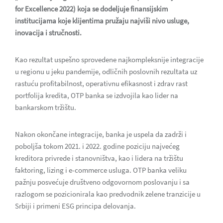
for Excellence 2022) koja se dodeljuje finansijskim
institucijama koje klijentima pružaju najviši nivo usluge,
inovacija i stručnosti.
Kao rezultat uspešno sprovedene najkompleksnije integracije
u regionu u jeku pandemije, odličnih poslovnih rezultata uz
rastuću profitabilnost, operativnu efikasnost i zdrav rast
portfolija kredita, OTP banka se izdvojila kao lider na
bankarskom tržištu.
Nakon okončane integracije, banka je uspela da zadrži i
poboljša tokom 2021. i 2022. godine poziciju najvećeg
kreditora privrede i stanovništva, kao i lidera na tržištu
faktoring, lizing i e-commerce usluga. OTP banka veliku
pažnju posvećuje društveno odgovornom poslovanju i sa
razlogom se pozicionirala kao predvodnik zelene tranzicije u
Srbiji i primeni ESG principa delovanja.