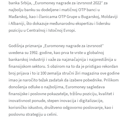
banka Srbija, „Euromoney nagrade za izvrsnost 2022“ za
najbolju banku su dodeljene i matičnoj OTP banci u
Mađarskoj, kao i članicama OTP Grupe u Bugarskoj, Moldaviji
i Albaniji, što dokazuje međunarodnu ekspertizu i lidersku
poziciju u Centralnoj i Istočnoj Evropi.
Godišnja priznanja „Euromoney nagrade za izvrsnost“
uvedena su 1992. godine, kao prva te vrste u globalnoj
bankarskoj industriji i važe za najznačajnija i najprestižnija u
finansijskom sektoru. S obzirom na to da je pristigao rekordan
broj prijava i to iz 100 zemalja stručni žiri magazina ove godine
imao je naročito težak zadatak da izabere pobednike. Prilikom
donošenja odluke o najboljima, Euromoney sagledava
finansijske i poslovne pokazatelje, tržišnu poziciju, kvalitet i
inovativnost ponude, stepen inovacija i digitalizacije,
korisničko iskustvo, društveno odgovorno poslovanje, kao i
poslovnu strategiju u celini.