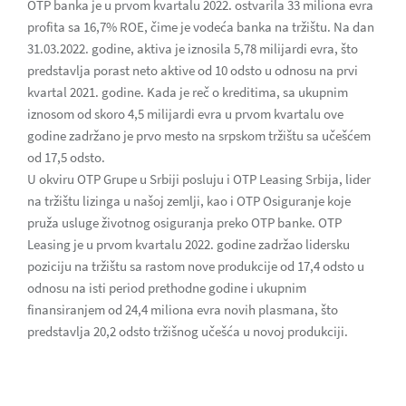
OTP banka je u prvom kvartalu 2022. ostvarila 33 miliona evra
profita sa 16,7% ROE, čime je vodeća banka na tržištu. Na dan
31.03.2022. godine, aktiva je iznosila 5,78 milijardi evra, što
predstavlja porast neto aktive od 10 odsto u odnosu na prvi
kvartal 2021. godine. Kada je reč o kreditima, sa ukupnim
iznosom od skoro 4,5 milijardi evra u prvom kvartalu ove
godine zadržano je prvo mesto na srpskom tržištu sa učešćem
od 17,5 odsto.
U okviru OTP Grupe u Srbiji posluju i OTP Leasing Srbija, lider
na tržištu lizinga u našoj zemlji, kao i OTP Osiguranje koje
pruža usluge životnog osiguranja preko OTP banke. OTP
Leasing je u prvom kvartalu 2022. godine zadržao lidersku
poziciju na tržištu sa rastom nove produkcije od 17,4 odsto u
odnosu na isti period prethodne godine i ukupnim
finansiranjem od 24,4 miliona evra novih plasmana, što
predstavlja 20,2 odsto tržišnog učešća u novoj produkciji.