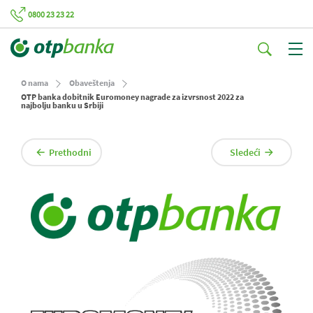
0800 23 23 22
O nama
Obaveštenja
OTP banka dobitnik Euromoney nagrade za izvrsnost 2022 za
najbolju banku u Srbiji
Prethodni
Sledeći