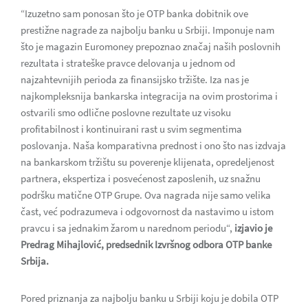
“Izuzetno sam ponosan što je OTP banka dobitnik ove
prestižne nagrade za najbolju banku u Srbiji. Imponuje nam
što je magazin Euromoney prepoznao značaj naših poslovnih
rezultata i strateške pravce delovanja u jednom od
najzahtevnijih perioda za finansijsko tržište. Iza nas je
najkompleksnija bankarska integracija na ovim prostorima i
ostvarili smo odlične poslovne rezultate uz visoku
profitabilnost i kontinuirani rast u svim segmentima
poslovanja. Naša komparativna prednost i ono što nas izdvaja
na bankarskom tržištu su poverenje klijenata, opredeljenost
partnera, ekspertiza i posvećenost zaposlenih, uz snažnu
podršku matične OTP Grupe. Ova nagrada nije samo velika
čast, već podrazumeva i odgovornost da nastavimo u istom
pravcu i sa jednakim žarom u narednom periodu“,
izjavio je
Predrag Mihajlović, predsednik Izvršnog odbora OTP banke
Srbija.
Pored priznanja za najbolju banku u Srbiji koju je dobila OTP