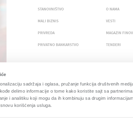
STANOVNIŠTVO
O NAMA
MALI BIZNIS
VESTI
PRIVREDA
MAGAZIN FINOV
PRIVATNO BANKARSTVO
TENDERI
BUDIMO U KONTAKTU
iće
nalizaciju sadržaja i oglasa, pružanje funkcija društvenih medija
akođe delimo informacije o tome kako koristite sajt sa partnerima
nje i analitiku koji mogu da ih kombinuju sa drugim informacija
a osnovu korišćenja usluga.
TIČKI KODEKS
POLITIKA POŠTOVANJA SANKCIJA
INTERNET SIGURNOST