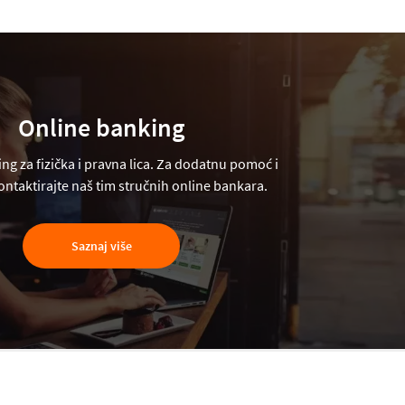
Online banking
ng za fizička i pravna lica. Za dodatnu pomoć i
ntaktirajte naš tim stručnih online bankara.
Saznaj više