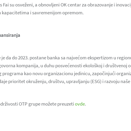
 Fai su osveženi, a obnovljeni OK centar za obrazovanje i inovac
im kapacitetima i savremenijom opremom.
nansiranja
pe je da do 2023. postane banka sa najvećom ekspertizom u region
govorna kompanija, u duhu posvećenosti ekološkoj i društvenoj od
g programa kao novu organizacionu jedinicu, započinjući organ
aje prioritet okruženju, društvu, upravljanju (ESG) i razvoju naše 
 održivosti OTP grupe možete preuzeti
ovde
.