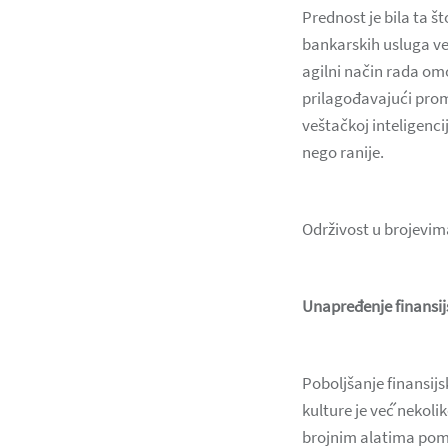
Prednost je bila ta š
bankarskih usluga ve
agilni način rada om
prilagođavajući prom
veštačkoj inteligenc
nego ranije.
Održivost u brojevim
Unapređenje finansij
Poboljšanje finansij
kulture je već́ nekol
brojnim alatima poma