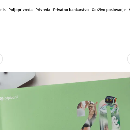
znis
Poljoprivreda
Privreda
Privatno bankarstvo
Održivo poslovanje