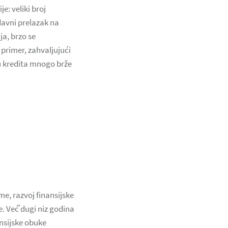
e: veliki broj
davni prelazak na
a, brzo se
primer, zahvaljujući
u kredita mnogo brže
e, razvoj finansijske
. Već́ dugi niz godina
nsijske obuke