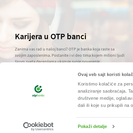
Karijera u OTP banci
Zanima vas rad u našoj banci? OTP je banka koja raste sa
svojim zaposlenima. Postanite i vi deo tima kojem milioni ljudi
širom sveta decenijama ukazuje svoje poverenje.
Saznaj više
Ovaj veb sajt koristi kolač
Koristimo kolačiće za perso
analiziranje saobraćaja. T
društvene medije, oglašava
dali ili koje su prikupili n
Pokaži detalje
OPŠTI USLOVI POSLOVANJA
USLOVI KORIŠĆENJA
POLITIKA PRIVATNOSTI
E