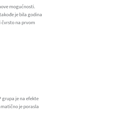
 nove mogućnosti.
takođe je bila godina
li čvrsto na prvom
P grupa je na efekte
amatično je porasla