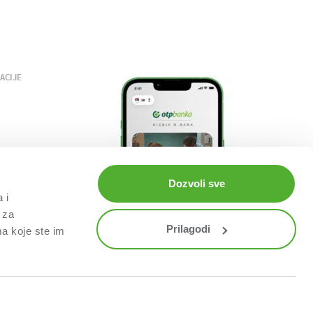
ACIJE
Dozvoli sve
 i
 za
Prilagodi
ma koje ste im
© OTP BANK SERBIA 2025