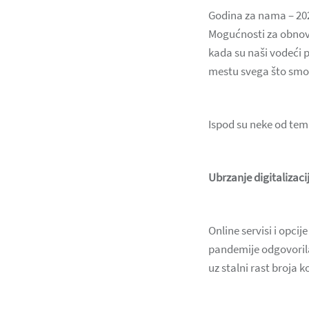
Godina za nama – 202
Mogućnosti za obnovu
kada su naši vodeći p
mestu svega što smo 
Ispod su neke od tem
Ubrzanje digitalizaci
Online servisi i opci
pandemije odgovorila
uz stalni rast broja k