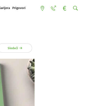
Karijera
Prigovori
Sledeći