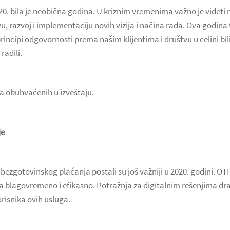
0. bila je neobična godina. U kriznim vremenima važno je videti
, razvoj i implementaciju novih vizija i načina rada. Ova godina 
rincipi odgovornosti prema našim klijentima i društvu u celini bi
radili.
a obuhvaćenih u izveštaju.
je
je bezgotovinskog plaćanja postali su još važniji u 2020. godini. OT
 blagovremeno i efikasno. Potražnja za digitalnim rešenjima dr
orisnika ovih usluga.