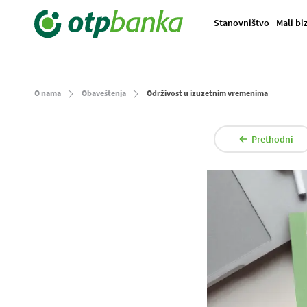
Stanovništvo
Mali bi
O nama
Obaveštenja
Održivost u izuzetnim vremenima
Prethodni