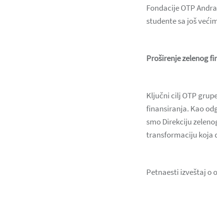
Fondacije OTP Andras
studente sa još već
Proširenje zelenog fi
Ključni cilj OTP gru
finansiranja. Kao od
smo Direkciju zeleno
transformaciju koja d
Petnaesti izveštaj o