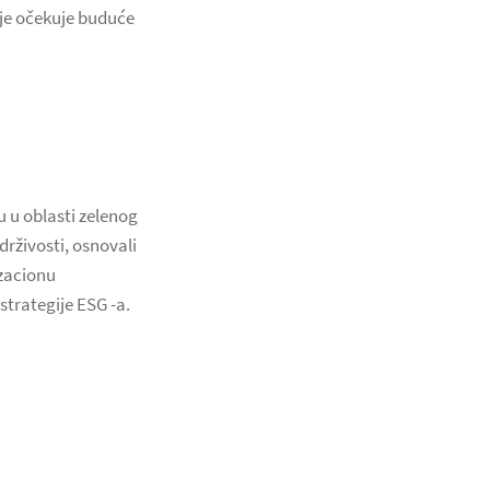
ije očekuje buduće
u u oblasti zelenog
rživosti, osnovali
izacionu
strategije ESG -a.