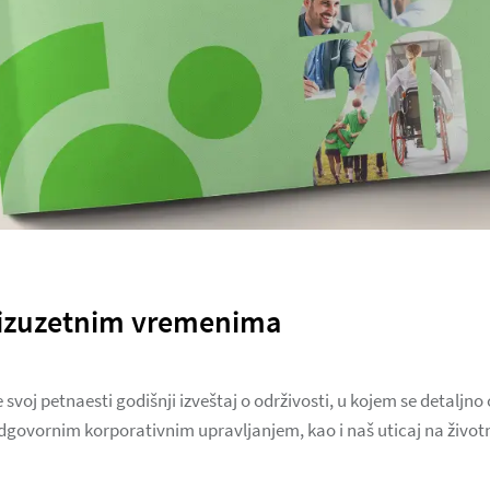
 izuzetnim vremenima
 svoj petnaesti godišnji izveštaj o održivosti, u kojem se detaljno
odgovornim korporativnim upravljanjem, kao i naš uticaj na životn