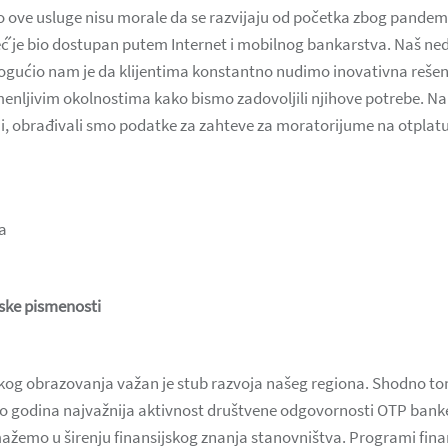
to ove usluge nisu morale da se razvijaju od početka zbog pandemij
ć́ je bio dostupan putem Internet i mobilnog bankarstva. Naš ne
ogućio nam je da klijentima konstantno nudimo inovativna rešenj
enljivim okolnostima kako bismo zadovoljili njihove potrebe. Na 
iji, obrađivali smo podatke za zahteve za moratorijume na otplat
a
ske pismenosti
skog obrazovanja važan je stub razvoja našeg regiona. Shodno tom
iko godina najvažnija aktivnost društvene odgovornosti OTP banke
žemo u širenju finansijskog znanja stanovništva. Programi fina