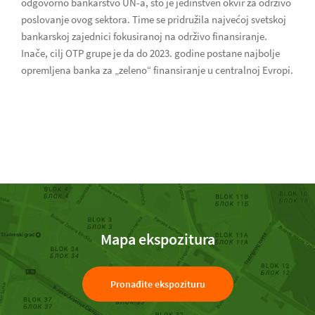
odgovorno bankarstvo UN-a, što je jedinstven okvir za održivo
poslovanje ovog sektora. Time se pridružila najvećoj svetskoj
bankarskoj zajednici fokusiranoj na održivo finansiranje.
Inače, cilj OTP grupe je da do 2023. godine postane najbolje
opremljena banka za „zeleno“ finansiranje u centralnoj Evropi.
Mapa ekspozitura
Pronađite ekspozituru