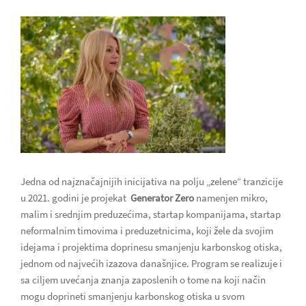
Jedna od najznačajnijih inicijativa na polju „zelene“ tranzicije
u 2021. godini je projekat
Generator Zero
namenjen mikro,
malim i srednjim preduzećima, startap kompanijama, startap
neformalnim timovima i preduzetnicima, koji žele da svojim
idejama i projektima doprinesu smanjenju karbonskog otiska,
jednom od najvećih izazova današnjice. Program se realizuje i
sa ciljem uvećanja znanja zaposlenih o tome na koji način
mogu doprineti smanjenju karbonskog otiska u svom