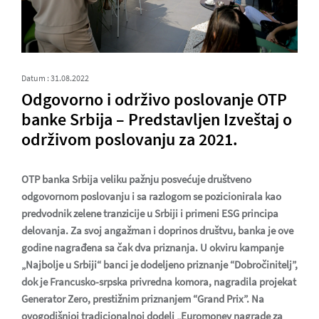
Datum : 31.08.2022
Odgovorno i održivo poslovanje OTP
banke Srbija – Predstavljen Izveštaj o
održivom poslovanju za 2021.
OTP banka Srbija veliku pažnju posvećuje društveno
odgovornom poslovanju i sa razlogom se pozicionirala kao
predvodnik zelene tranzicije u Srbiji i primeni ESG principa
delovanja. Za svoj angažman i doprinos društvu, banka je ove
godine nagrađena sa čak dva priznanja. U okviru kampanje
„Najbolje u Srbiji“ banci je dodeljeno priznanje “Dobročinitelj”,
dok je Francusko-srpska privredna komora, nagradila projekat
Generator Zero, prestižnim priznanjem “Grand Prix”. Na
ovogodišnjoj tradicionalnoj dodeli „Euromoney nagrade za