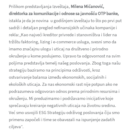
Prilikom predstavljanja Izveštaja,
Milena Mićanović,
direktorka za komunikacije i odnose sa javnošću OTP banke,
istakla je da je novina u godišnjem izveštaju to što po prvi put
sadrži i detaljan pregled nefinansijskih učinaka kompanije i
rekla:„Kao najveći kreditor privrede i stanovništva i lider na
tržištu faktoring, lizing i e-commerce usluga, svesni smo da
imamo značajnu ulogu i uticaj na društveno i prirodno
okruženje u kome poslujemo. Upravo ta odgovornost na svim
poljima predstavlja temelj našeg poslovanja. Zbog toga našu
strategiju baziramo na principima održivosti, kroz
ostvarivanje balansa između ekonomskih, socijalnih i
ekoloških uticaja. Za nas ekonomski rast nije potpun ako ne
podrazumeva odgovoran odnos prema prirodnim resursima i
okruženju. Mi preduzimamo i podržavamo inicijative koje
sprečavaju kreiranje negativnih uticaja na životnu sredinu.
Već smo usvojili ESG Strategiju održivog poslovanja čiju smo
primenu započeli i time se obavezali na ispunjenje zadatih
ciljeva“.