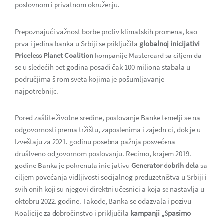
poslovnom i privatnom okruženju.
Prepoznajući važnost borbe protiv klimatskih promena, kao
prva i jedina banka u Srbiji se priključila
globalnoj inicijativi
Priceless Planet Coalition
kompanije Mastercard sa ciljem da
se u sledećih pet godina posadi čak 100 miliona stabala u
područjima širom sveta kojima je pošumljavanje
najpotrebnije.
Pored zaštite životne sredine, poslovanje Banke temelji se na
odgovornosti prema tržištu, zaposlenima i zajednici, dok je u
Izveštaju za 2021. godinu posebna pažnja posvećena
društveno odgovornom poslovanju. Recimo, krajem 2019.
godine Banka je pokrenula inicijativu
Generator dobrih dela
sa
ciljem povećanja vidljivosti socijalnog preduzetništva u Srbiji i
svih onih koji su njegovi direktni učesnici a koja se nastavlja u
oktobru 2022. godine. Takođe, Banka se odazvala i pozivu
Koalicije za dobročinstvo i priključila
kampanji „Spasimo