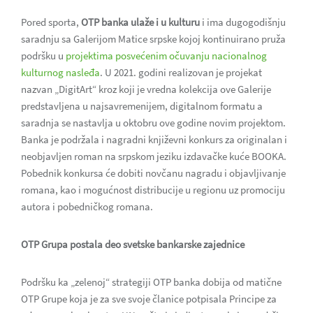
Pored sporta,
OTP banka ulaže i u kulturu
i ima dugogodišnju
saradnju sa Galerijom Matice srpske kojoj kontinuirano pruža
podršku u
projektima posvećenim očuvanju nacionalnog
kulturnog nasleđa
. U 2021. godini realizovan je projekat
nazvan „DigitArt“ kroz koji je vredna kolekcija ove Galerije
predstavljena u najsavremenijem, digitalnom formatu a
saradnja se nastavlja u oktobru ove godine novim projektom.
Banka je podržala i nagradni književni konkurs za originalan i
neobjavljen roman na srpskom jeziku izdavačke kuće BOOKA.
Pobednik konkursa će dobiti novčanu nagradu i objavljivanje
romana, kao i mogućnost distribucije u regionu uz promociju
autora i pobedničkog romana.
OTP Grupa postala deo svetske bankarske zajednice
Podršku ka „zelenoj“ strategiji OTP banka dobija od matične
OTP Grupe koja je za sve svoje članice potpisala Principe za