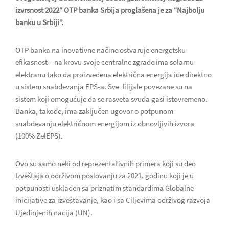
izvrsnost 2022“ OTP banka Srbija proglašena je za “Najbolju
banku u Srbiji”.
OTP banka na inovativne načine ostvaruje energetsku
efikasnost – na krovu svoje centralne zgrade ima solarnu
elektranu tako da proizvedena električna energija ide direktno
u sistem snabdevanja EPS-a. Sve filijale povezane su na
sistem koji omogućuje da se rasveta svuda gasi istovremeno.
Banka, takođe, ima zaključen ugovor o potpunom
snabdevanju električnom energijom iz obnovljivih izvora
(100% ZelEPS).
Ovo su samo neki od reprezentativnih primera koji su deo
Izveštaja o održivom poslovanju za 2021. godinu koji je u
potpunosti usklađen sa priznatim standardima Globalne
inicijative za izveštavanje, kao i sa Ciljevima održivog razvoja
Ujedinjenih nacija (UN).