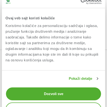
Ovaj veb sajt koristi kolačiće
Koristimo kolačiće za personalizaciju sadržaja i oglasa,
pružanje funkcija društvenih medija i analiziranje
saobraćaja. Takođe delimo informacije o tome kako
koristite sajt sa partnerima za društvene medije,
oglašavanje i analitiku koji mogu da ih kombinuju sa
drugim informacijama koje ste im dali ili koje su prikupili
na osnovu korišćenja usluga.
OPŠTI USLOVI POSLOVANJA
USLOVI KORIŠĆENJA
Pokaži detalje
POLITIKA PRIVATNOSTI
ETIČKI KODEKS
Dozvoli sve
POLITIKA POŠTOVANJA SANKCIJA
INTERNET SIGURNOST