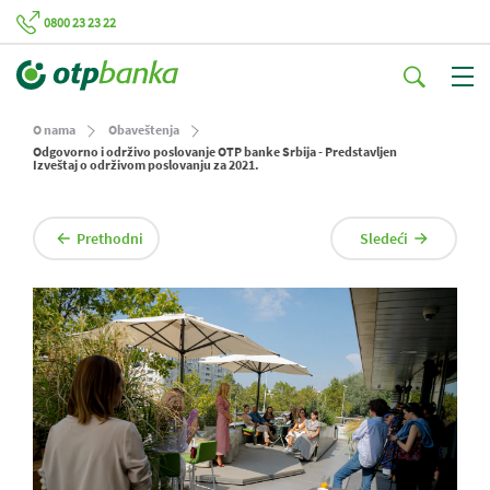
0800 23 23 22
O nama
Obaveštenja
Odgovorno i održivo poslovanje OTP banke Srbija - Predstavljen
Izveštaj o održivom poslovanju za 2021.
Prethodni
Sledeći