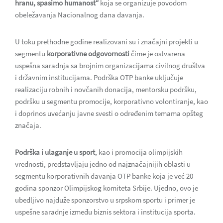
hranu, spasimo humanost“
koja se organizuje povodom
obeležavanja Nacionalnog dana davanja.
U toku prethodne godine realizovani su i značajni projekti u
segmentu
korporativne odgovornosti
čime je ostvarena
uspešna saradnja sa brojnim organizacijama civilnog društva
i državnim institucijama. Podrška OTP banke uključuje
realizaciju robnih i novčanih donacija, mentorsku podršku,
podršku u segmentu promocije, korporativno volontiranje, kao
i doprinos uvećanju javne svesti o određenim temama opšteg
značaja.
Podrška i ulaganje u sport
, kao i promocija olimpijskih
vrednosti, predstavljaju jedno od najznačajnijih oblasti u
segmentu korporativnih davanja OTP banke koja je već 20
godina sponzor Olimpijskog komiteta Srbije. Ujedno, ovo je
ubedljivo najduže sponzorstvo u srpskom sportu i primer je
uspešne saradnje između biznis sektora i institucija sporta.