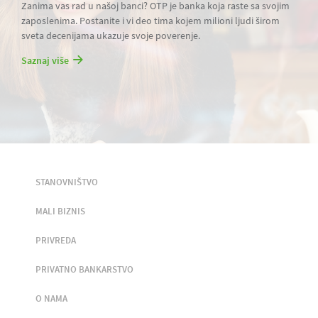
Zanima vas rad u našoj banci? OTP je banka koja raste sa svojim
zaposlenima. Postanite i vi deo tima kojem milioni ljudi širom
sveta decenijama ukazuje svoje poverenje.
Saznaj više
STANOVNIŠTVO
MALI BIZNIS
PRIVREDA
PRIVATNO BANKARSTVO
O NAMA