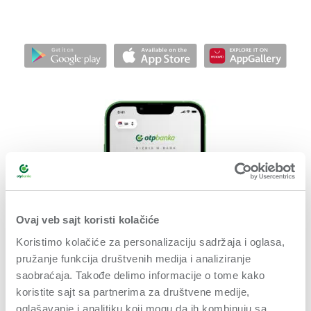
Ovaj veb sajt koristi kolačiće
Koristimo kolačiće za personalizaciju sadržaja i oglasa,
pružanje funkcija društvenih medija i analiziranje
saobraćaja. Takođe delimo informacije o tome kako
koristite sajt sa partnerima za društvene medije,
oglašavanje i analitiku koji mogu da ih kombinuju sa