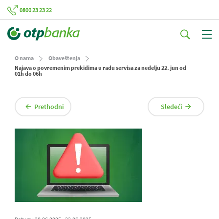
0800 23 23 22
O nama
Obaveštenja
Najava o povremenim prekidima u radu servisa za nedelju 22. jun od
01h do 06h
Prethodni
Sledeći