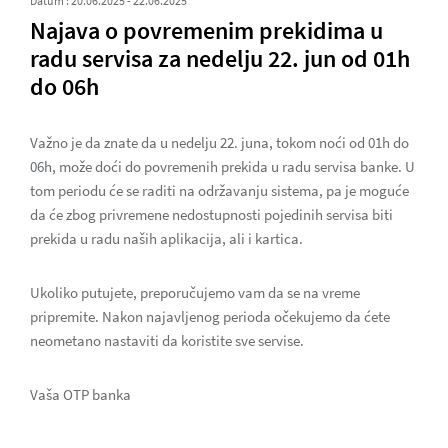
Datum : 20.06.2025 - 22.06.2025
Najava o povremenim prekidima u
radu servisa za nedelju 22. jun od 01h
do 06h
Važno je da znate da u nedelju 22. juna, tokom noći od 01h do
06h, može doći do povremenih prekida u radu servisa banke. U
tom periodu će se raditi na održavanju sistema, pa je moguće
da će zbog privremene nedostupnosti pojedinih servisa biti
prekida u radu naših aplikacija, ali i kartica.
Ukoliko putujete, preporučujemo vam da se na vreme
pripremite. Nakon najavljenog perioda očekujemo da ćete
neometano nastaviti da koristite sve servise.
Vaša OTP banka