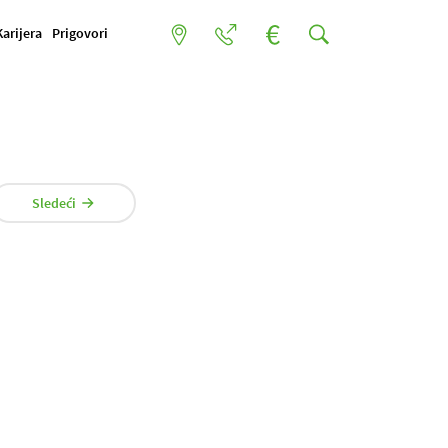
Karijera
Prigovori
Sledeći