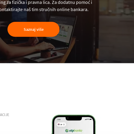
ng za fizička i pravna lica. Za dodatnu pomoć i
ntaktirajte naš tim stručnih online bankara.
Saznaj više
ACIJE