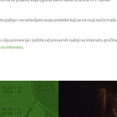
e pažnju i ne ostavljate svoje podatke koji se na ovaj način traže
ilju prevencije i zaštite od prevarnih radnji na Internetu pročita
 na internetu
.