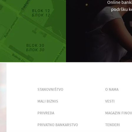
Online banki
podršku ko
STANOVNIŠTVO
O NAMA
MALI BIZNIS
VESTI
PRIVREDA
MAGAZIN FINOV
PRIVATNO BANKARSTVO
TENDERI