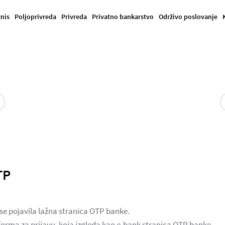
znis
Poljoprivreda
Privreda
Privatno bankarstvo
Održivo poslovanje
TP
 se pojavila lažna stranica OTP banke.
 forma za prijavu, koja izgleda kao e-bank stranica OTP banke.