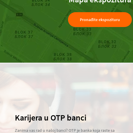
Pronađite ekspozituru
Karijera u OTP banci
Zanima vas rad u našoj banci? OTP je banka koja raste sa