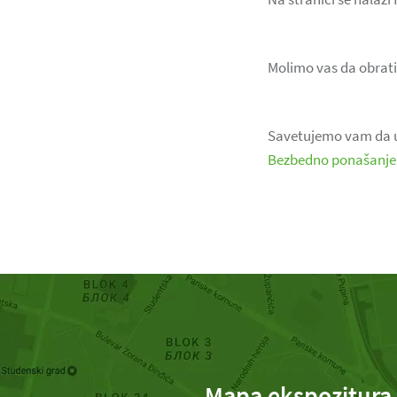
Molimo vas da obratit
Savetujemo vam da u c
Bezbedno pon
ašanje
Mapa ekspozitura