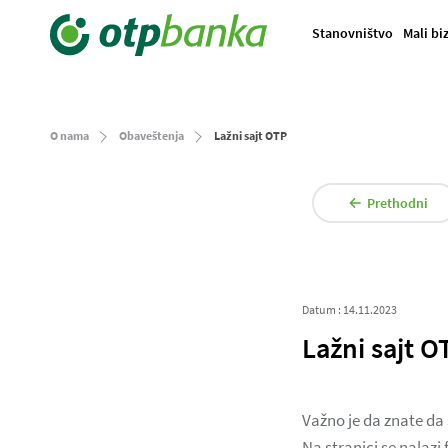
Stanovništvo
Mali bi
O nama
Obaveštenja
Lažni sajt OTP
Prethodni
Datum : 14.11.2023
Lažni sajt O
Važno je da znate da
Na stranici se nalazi