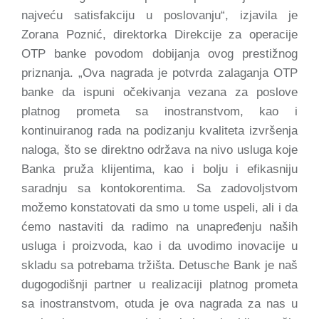
najveću satisfakciju u poslovanju“, izjavila je
Zorana Poznić, direktorka Direkcije za operacije
OTP banke povodom dobijanja ovog prestižnog
priznanja. „Ova nagrada je potvrda zalaganja OTP
banke da ispuni očekivanja vezana za poslove
platnog prometa sa inostranstvom, kao i
kontinuiranog rada na podizanju kvaliteta izvršenja
naloga, što se direktno održava na nivo usluga koje
Banka pruža klijentima, kao i bolju i efikasniju
saradnju sa kontokorentima. Sa zadovoljstvom
možemo konstatovati da smo u tome uspeli, ali i da
ćemo nastaviti da radimo na unapređenju naših
usluga i proizvoda, kao i da uvodimo inovacije u
skladu sa potrebama tržišta. Detusche Bank je naš
dugogodišnji partner u realizaciji platnog prometa
sa inostranstvom, otuda je ova nagrada za nas u