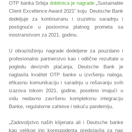
OTP banka Srbija
dobitnica je nagrade
„Sustainable
Client Excellence Award 2021” koju Deutsche Bank
dodeljuje za kontinuiranu i izuzetnu saradnju i
postignuće u poslovima platnog prometa sa
inostranstvom za 2021. godinu.
U obrazloženju nagrade dodeljene za pouzdano i
profesionalno partnerstvo kao i odlične rezultate u
pogledu deviznih plaćanja, Deutsche Bank je
naglasila kvalitet OTP banke u izvršenju naloga,
efikasnu komunikaciju i saradnju u rešavanju svih
izazova tokom 2021. godine, posebno imajući u
vidu nedavno završenu kompleksnu integraciju
Banke, regulatorne zahteve i tekuću pandemiju.
„Zadovoljstvo naših klijenata ali i Deutsche banke
kao velikog ino korespodenta predstavlja za nas