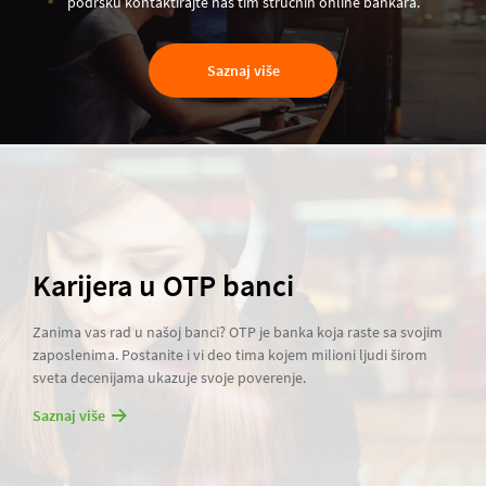
podršku kontaktirajte naš tim stručnih online bankara.
Saznaj više
Karijera u OTP banci
Zanima vas rad u našoj banci? OTP je banka koja raste sa svojim
zaposlenima. Postanite i vi deo tima kojem milioni ljudi širom
sveta decenijama ukazuje svoje poverenje.
Saznaj više