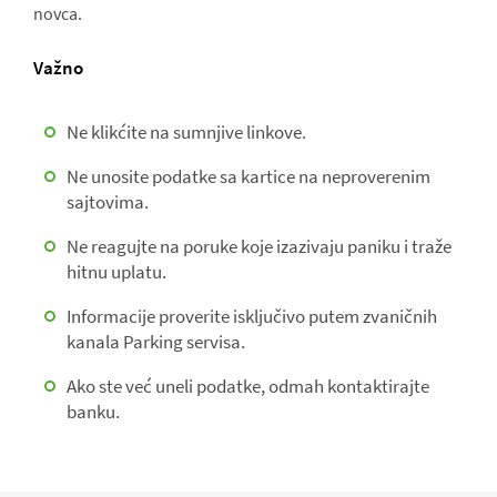
novca.
Važno
Ne klikćite na sumnjive linkove.
Ne unosite podatke sa kartice na neproverenim
sajtovima.
Ne reagujte na poruke koje izazivaju paniku i traže
hitnu uplatu.
Informacije proverite isključivo putem zvaničnih
kanala Parking servisa.
Ako ste već uneli podatke, odmah kontaktirajte
banku.