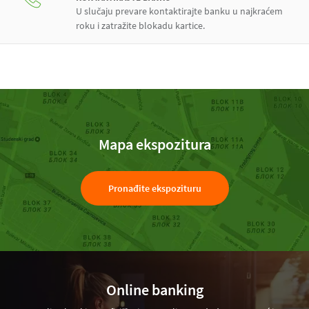
U slučaju prevare kontaktirajte banku u najkraćem
roku i zatražite blokadu kartice.
Mapa ekspozitura
Pronađite ekspozituru
Online banking