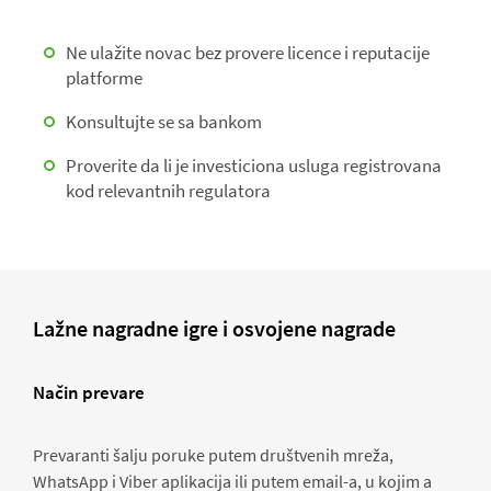
Ne ulažite novac bez provere licence i reputacije
platforme
Konsultujte se sa bankom
Proverite da li je investiciona usluga registrovana
kod relevantnih regulatora
Lažne nagradne igre i osvojene nagrade
Način prevare
Prevaranti šalju poruke putem društvenih mreža,
WhatsApp i Viber aplikacija ili putem email-a, u kojim a