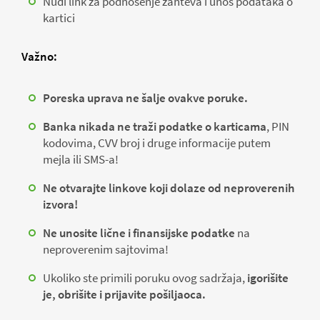
Nudi link za podnošenje zahteva i unos podataka o
kartici
Važno:
Poreska uprava ne šalje ovakve poruke.
Banka nikada ne traži podatke o karticama
, PIN
kodovima, CVV broj i druge informacije putem
mejla ili SMS-a!
Ne otvarajte linkove koji dolaze od neproverenih
izvora!
Ne unosite lične i finansijske podatke
na
neproverenim sajtovima!
Ukoliko ste primili poruku ovog sadržaja,
igorišite
je, obrišite i prijavite pošiljaoca.