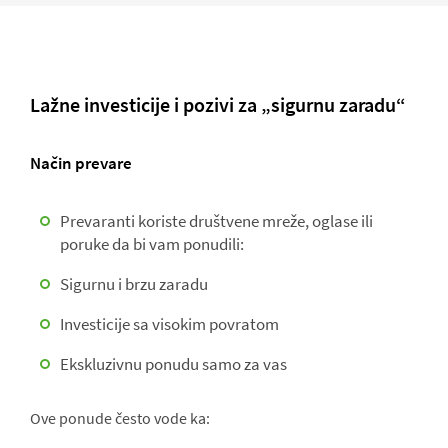
Lažne investicije i pozivi za „sigurnu zaradu“
Način prevare
Prevaranti koriste društvene mreže, oglase ili
poruke da bi vam ponudili:
Sigurnu i brzu zaradu
Investicije sa visokim povratom
Ekskluzivnu ponudu samo za vas
Ove ponude često vode ka: