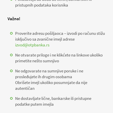
pristupnih podataka korisnika
Važno!
Proverite adresu pošiljaoca – izvodi po računu stižu
isključivo sa zvanične imejl adrese
izvod@otpbanka.rs
Ne otvarate priloge i ne klikćete na linkove ukoliko
primetite nešto sumnjivo
Ne odgovarate na sumnjive poruke i ne
prosleđujete ih drugim osobama
Obrišete imejl ukoliko posumnjate da nije
autentičan
Ne dostavljate lične, bankarske ili pristupne
podatke putem imejla