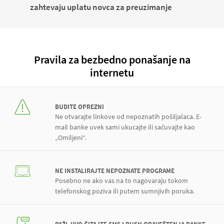
zahtevaju uplatu novca za preuzimanje
Pravila za bezbedno ponašanje na
internetu
BUDITE OPREZNI
Ne otvarajte linkove od nepoznatih pošiljalaca. E-
mail banke uvek sami ukucajte ili sačuvajte kao
„Omiljeni“.
NE INSTALIRAJTE NEPOZNATE PROGRAME
Posebno ne ako vas na to nagovaraju tokom
telefonskog poziva ili putem sumnjivih poruka.