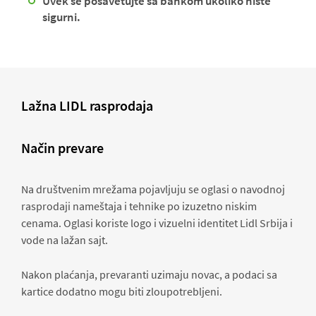
Uvek se posavetujte sa bankom ukoliko niste
sigurni.
Lažna LIDL rasprodaja
Način prevare
Na društvenim mrežama pojavljuju se oglasi o navodnoj
rasprodaji nameštaja i tehnike po izuzetno niskim
cenama. Oglasi koriste logo i vizuelni identitet Lidl Srbija i
vode na lažan sajt.
Nakon plaćanja, prevaranti uzimaju novac, a podaci sa
kartice dodatno mogu biti zloupotrebljeni.