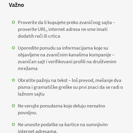
Važno
Proverite da li kupujete preko zvaničnog sajta –
proverite URL, internet adresa ne sme imati
dodatih reči ili crtica
Uporedite ponudu sa informacijama koje su
objavljene na zvaničnim kanalima kompanije –
zvaničan sajt i verifikovani profili na društvenim
mrežama
Obratite pažnju na tekst – loš prevod, mešanje dva
pisma i gramatičke greške su prvi znaci da se radi o
lažnom sajtu
Ne verujte ponudama koje deluju nerealno
povoljno.
Ne unosite podatke sa kartice na sumnjivim
internet adresama.