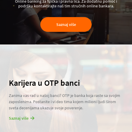
Online banking za fizička i pravna lica. Za dodatnu pomoć i
podršku kontaktirajte naš tim stručnih online bankara.
Saznaj više
Karijera u OTP banci
Zanima vas rad u našoj banci? OTP je banka koja raste sa svojim
zaposlenima. Postanite i vi deo tima kojem milioni ljudi širom
sveta decenijama ukazuje svoje poverenje.
Saznaj više