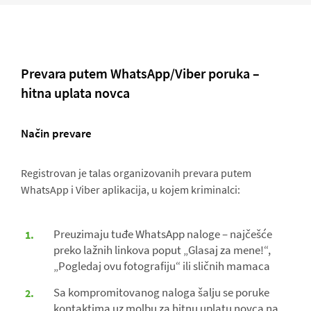
Prevara putem WhatsApp/Viber poruka –
hitna uplata novca
Način prevare
Registrovan je talas organizovanih prevara putem
WhatsApp i Viber aplikacija, u kojem kriminalci:
Preuzimaju tuđe WhatsApp naloge – najčešće
preko lažnih linkova poput „Glasaj za mene!“,
„Pogledaj ovu fotografiju“ ili sličnih mamaca
Sa kompromitovanog naloga šalju se poruke
kontaktima uz molbu za hitnu uplatu novca na