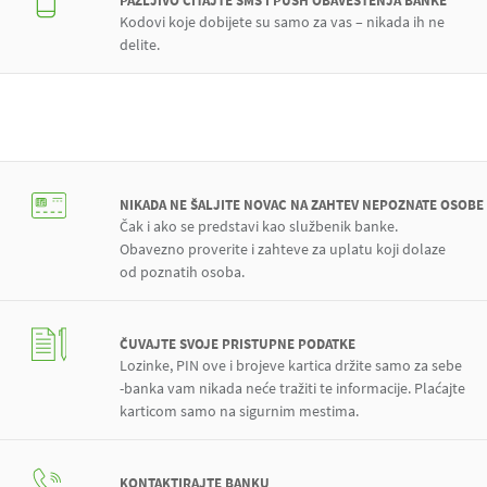
PAŽLJIVO ČITAJTE SMS I PUSH OBAVEŠTENJA BANKE
Kodovi koje dobijete su samo za vas – nikada ih ne
delite.
NIKADA NE ŠALJITE NOVAC NA ZAHTEV NEPOZNATE OSOBE
Čak i ako se predstavi kao službenik banke.
Obavezno proverite i zahteve za uplatu koji dolaze
od poznatih osoba.
ČUVAJTE SVOJE PRISTUPNE PODATKE
Lozinke, PIN ove i brojeve kartica držite samo za sebe
-banka vam nikada neće tražiti te informacije. Plaćajte
karticom samo na sigurnim mestima.
KONTAKTIRAJTE BANKU