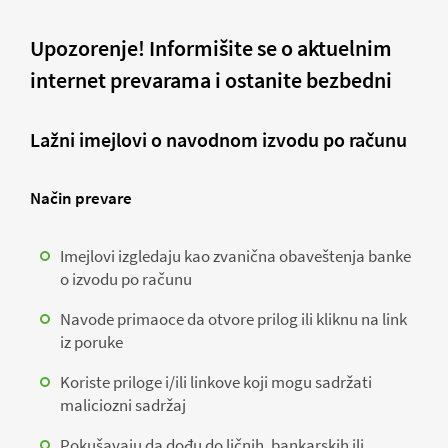
Upozorenje! Informišite se o aktuelnim
internet prevarama i ostanite bezbedni
Lažni imejlovi o navodnom izvodu po računu
Način prevare
Imejlovi izgledaju kao zvanična obaveštenja banke
o izvodu po računu
Navode primaoce da otvore prilog ili kliknu na link
iz poruke
Koriste priloge i/ili linkove koji mogu sadržati
maliciozni sadržaj
Pokušavaju da dođu do ličnih, bankarskih ili