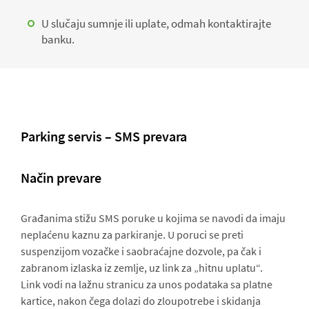
U slučaju sumnje ili uplate, odmah kontaktirajte
banku.
Parking servis – SMS prevara
Način prevare
Građanima stižu SMS poruke u kojima se navodi da imaju
neplaćenu kaznu za parkiranje. U poruci se preti
suspenzijom vozačke i saobraćajne dozvole, pa čak i
zabranom izlaska iz zemlje, uz link za „hitnu uplatu“.
Link vodi na lažnu stranicu za unos podataka sa platne
kartice, nakon čega dolazi do zloupotrebe i skidanja