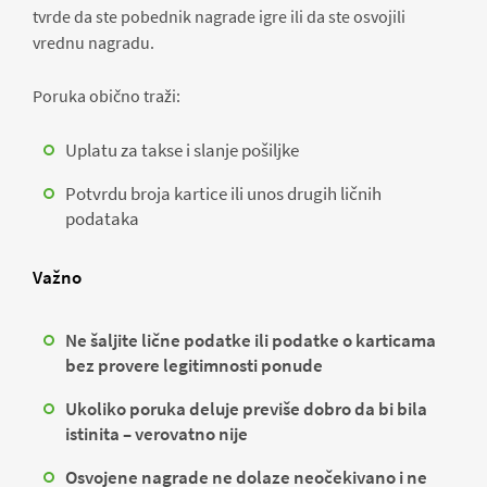
tvrde da ste pobednik nagrade igre ili da ste osvojili
vrednu nagradu.
Poruka obično traži:
Uplatu za takse i slanje pošiljke
Potvrdu broja kartice ili unos drugih ličnih
podataka
Važno
Ne šaljite lične podatke ili podatke o karticama
bez provere legitimnosti ponude
Ukoliko poruka deluje previše dobro da bi bila
istinita – verovatno nije
Osvojene nagrade ne dolaze neočekivano i ne