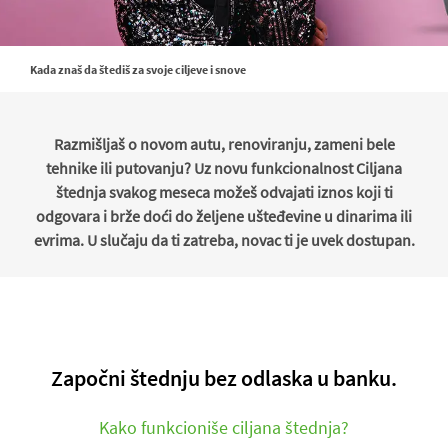
Kada znaš da štediš za svoje ciljeve i snove
Razmišljaš o novom autu, renoviranju, zameni bele
tehnike ili putovanju? Uz novu funkcionalnost Ciljana
štednja svakog meseca možeš odvajati iznos koji ti
odgovara i brže doći do željene ušteđevine u dinarima ili
evrima. U slučaju da ti zatreba, novac ti je uvek dostupan.
Započni štednju bez odlaska u banku.
Kako funkcioniše ciljana štednja?