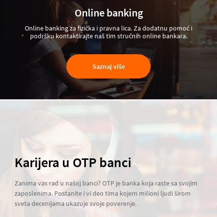
Online banking
Online banking za fizička i pravna lica. Za dodatnu pomoć i
podršku kontaktirajte naš tim stručnih online bankara.
Saznaj više
Karijera u OTP banci
Zanima vas rad u našoj banci? OTP je banka koja raste sa svojim
zaposlenima. Postanite i vi deo tima kojem milioni ljudi širom
sveta decenijama ukazuje svoje poverenje.