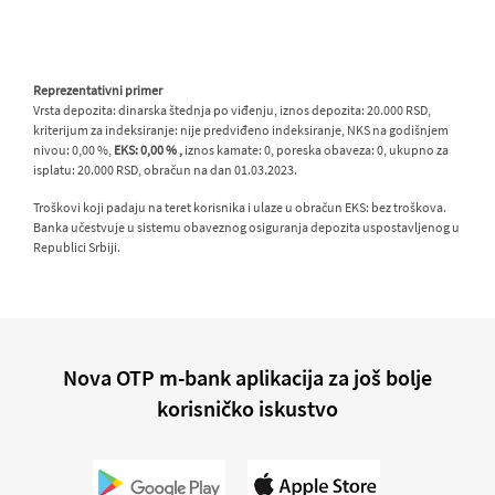
Reprezentativni primer
Vrsta depozita: dinarska štednja po viđenju, iznos depozita: 20.000 RSD,
kriterijum za indeksiranje: nije predviđeno indeksiranje, NKS na godišnjem
nivou: 0,00 %,
EKS: 0,00 % ,
iznos kamate: 0, poreska obaveza: 0, ukupno za
isplatu: 20.000 RSD, obračun na dan 01.03.2023.
Troškovi koji padaju na teret korisnika i ulaze u obračun EKS: bez troškova.
Banka učestvuje u sistemu obaveznog osiguranja depozita uspostavljenog u
Republici Srbiji.
Nova OTP m-bank aplikacija za još bolje
korisničko iskustvo