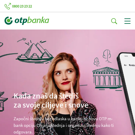
0800 23 23 22
Kada znaš da štediš
za svoje ciljeve i snove
Započni štednju bez odlaska u banku uz novu OTP m-
bank opciju Ciljana štednja i organizuj štednju kako ti
odgovara.